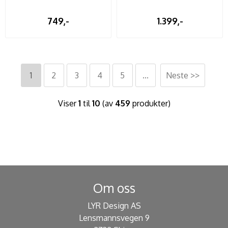
749,-
1.399,-
1
2
3
4
5
...
Neste >>
Viser
1
til
10
(av
459
produkter)
Om oss
LYR Design AS
Lensmannsvegen 9