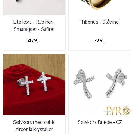
Lite kors - Rubiner -
Tiberius - Stålring
Smaragder - Safirer
479,-
229,-
Sølvkors med cubic
Sølvkors Buede - CZ
zirconia krystaller