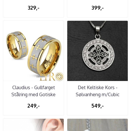
329,-
399,-
Claudius - Gullfarget
Det Keltiske Kors -
Stålring med Gotiske
Sølvanheng m/Cubic
Kors
Zirconia
249,-
549,-