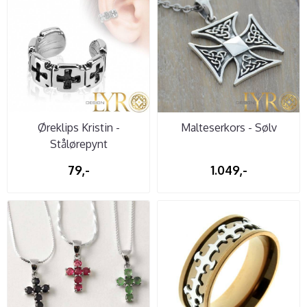
Øreklips Kristin -
Malteserkors - Sølv
Stålørepynt
79,-
1.049,-