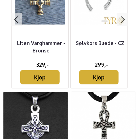
rget
Liten Varghammer -
Sølvkors Buede - CZ
L
Bronse
S
329,-
299,-
Kjøp
Kjøp