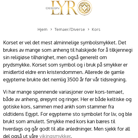
Hjem
Temaer/Diverse
Kors
Korset er vel det mest alminnelige symbolsmykket. Det
brukes av mange som anheng til halskjede for å tilkjennegi
sin religiøse tilhørighet, men også generelt om
prydsmykke. Korset som symbol og i bruk på smykker er
imidlertid eldre enn kristendommen. Allerede de gamle
egypterne brukte det nemlig 3500 år før vår tidsregning.
Vi har mange spennende variasjoner over kors-temaet,
både av anheng, ørepynt og ringer. Her er både keltiske og
gotiske kors, sammen med ankh som stammer fra
oldtidens Egypt. For egypterne sto symbolet for liv, og ble
brukt som amulett. Smykke med kors kan bæres til
hverdags og går godt til alle anledninger. Men sjekk for all
del også ut våre
vikingsmykker
.