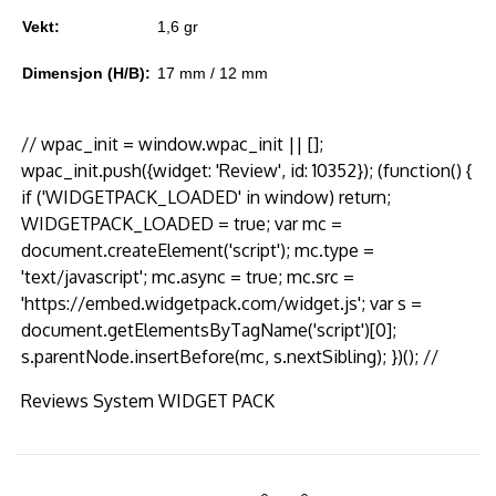
Vekt:
1,6 gr
Dimensjon (H/B):
17 mm / 12 mm
// wpac_init = window.wpac_init || [];
wpac_init.push({widget: 'Review', id: 10352}); (function() {
if ('WIDGETPACK_LOADED' in window) return;
WIDGETPACK_LOADED = true; var mc =
document.createElement('script'); mc.type =
'text/javascript'; mc.async = true; mc.src =
'https://embed.widgetpack.com/widget.js'; var s =
document.getElementsByTagName('script')[0];
s.parentNode.insertBefore(mc, s.nextSibling); })(); //
Reviews System WIDGET PACK