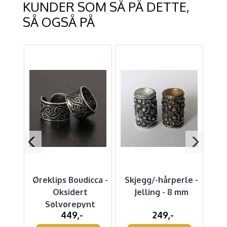
KUNDER SOM SÅ PÅ DETTE,
SÅ OGSÅ PÅ
tor
Øreklips Boudicca -
Skjegg/-hårperle -
L
Oksidert
Jelling - 8 mm
Sor
g
Sølvørepynt
449,-
249,-