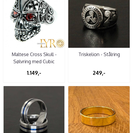
Maltese Cross Skull -
Triskelion - Stålring
Sølvring med Cubic
Zirconia
1.149,-
249,-