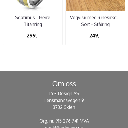
Septimus - Herre
Vegvisir med runesirkel -
Titanring
Sort - Stålring
299,-
249,-
Om oss
LYR Design AS
Lensmannsvegen 9
3732 Skien
Org. nr. 915 276 741 MVA
post@lyrdesign.no