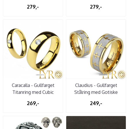
279,-
279,-
Caracalla - Gullfarget
Claudius - Gullfarget
Titanring med Cubic
Stålring med Gotiske
Zirconia
Kors
269,-
249,-