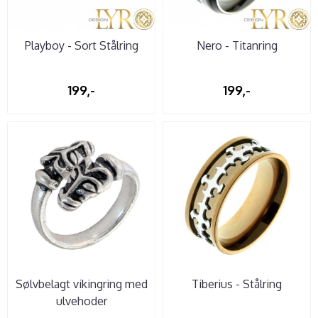
Playboy - Sort Stålring
Nero - Titanring
199,-
199,-
Sølvbelagt vikingring med
Tiberius - Stålring
ulvehoder