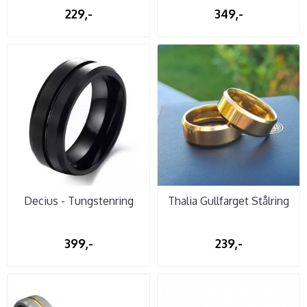
Zirconia
229,-
349,-
Decius - Tungstenring
Thalia Gullfarget Stålring
399,-
239,-