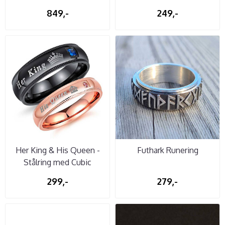
849,-
249,-
Her King & His Queen -
Futhark Runering
Stålring med Cubic
Zirconia
299,-
279,-