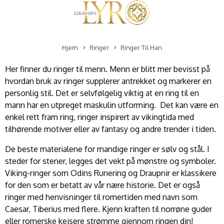
Hjem
Ringer
Ringer Til Han
Her finner du ringer til menn. Menn er blitt mer bevisst på
hvordan bruk av ringer supplerer antrekket og markerer en
personlig stil. Det er selvfølgelig viktig at en ring til en
mann har en utpreget maskulin utforming. Det kan være en
enkel rett fram ring, ringer inspirert av vikingtida med
tilhørende motiver eller av fantasy og andre trender i tiden.
De beste materialene for mandige ringer er sølv og stål. I
steder for stener, legges det vekt på mønstre og symboler.
Viking-ringer som Odins Runering og Draupnir er klassikere
for den som er betatt av vår nære historie. Det er også
ringer med henvisninger til romertiden med navn som
Caesar, Tiberius med flere. Kjenn kraften til norrøne guder
eller romerske keisere strømme gjennom ringen din!