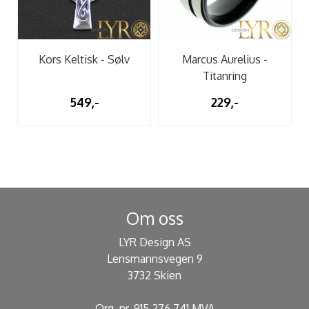
Kors Keltisk - Sølv
Marcus Aurelius -
Titanring
549,-
229,-
Om oss
LYR Design AS
Lensmannsvegen 9
3732 Skien
Org. nr. 915 276 741 MVA