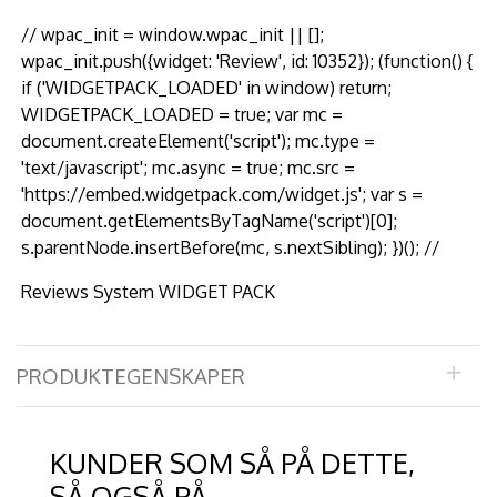
// wpac_init = window.wpac_init || [];
wpac_init.push({widget: 'Review', id: 10352}); (function() {
if ('WIDGETPACK_LOADED' in window) return;
WIDGETPACK_LOADED = true; var mc =
document.createElement('script'); mc.type =
'text/javascript'; mc.async = true; mc.src =
'https://embed.widgetpack.com/widget.js'; var s =
document.getElementsByTagName('script')[0];
s.parentNode.insertBefore(mc, s.nextSibling); })(); //
Reviews System WIDGET PACK
PRODUKTEGENSKAPER
KUNDER SOM SÅ PÅ DETTE,
SÅ OGSÅ PÅ