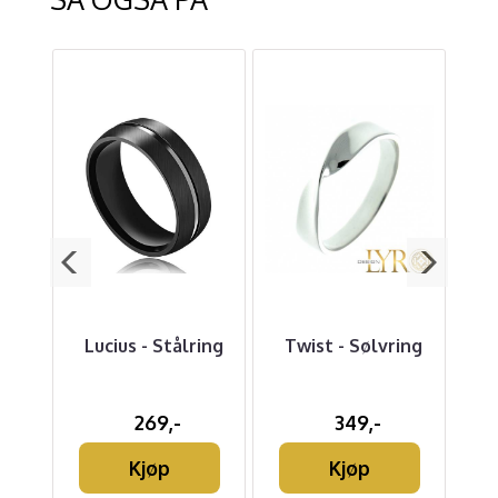
ykke
Lucius - Stålring
Twist - Sølvring
i
ul
269,-
349,-
t
Kjøp
Kjøp