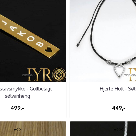
 stavsmykke - Gullbelagt
Hjerte Hult - Søl
sølvanheng
499,-
449,-