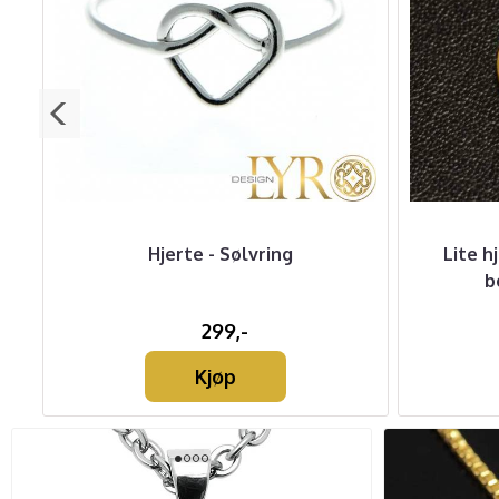
gt
Hjerte - Sølvring
Lite h
b
299,-
Kjøp