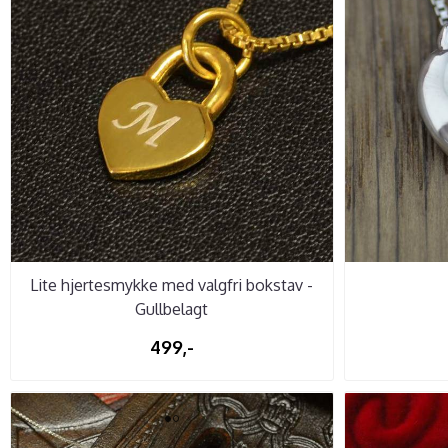
Lite hjertesmykke med valgfri bokstav -
Gullbelagt
499,-