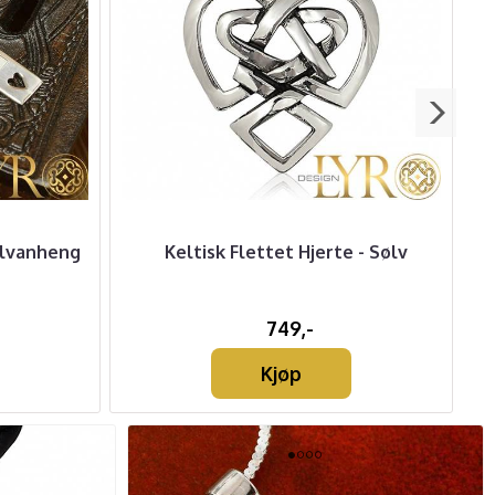
ølvanheng
Keltisk Flettet Hjerte - Sølv
749,-
Kjøp