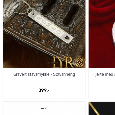
Gravert stavsmykke - Sølvanheng
Hjerte med 
399,-