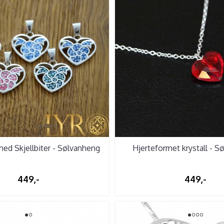
med Skjellbiter - Sølvanheng
Hjerteformet krystall - 
449,-
449,-