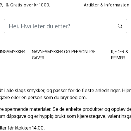
9,- & Gratis over kr 1000,-
Artikler & Informasjon
Informasjon angående 
KINGSMYKKER
NAVNESMYKKER OG PERSONLIGE
KJEDER &
GAVER
REIMER
 i alle slags smykker, og passer for de fleste anledninger. Hje
 kjære eller en person som du bryr deg om.
andre spennende materialer. Se de enkelte produkter og opplev de
som dåpsgave og er hyppig brukt som kjærestegave, valentinsg
er før klokken 14.00.