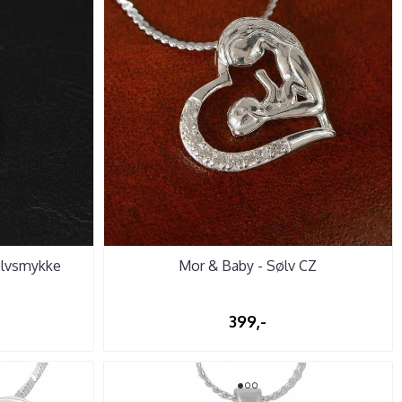
Sølvsmykke
Mor & Baby - Sølv CZ
399,-