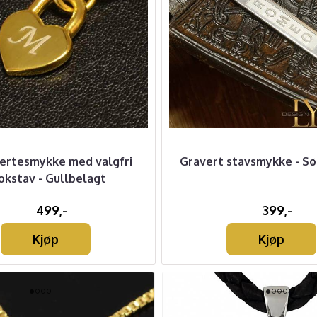
jertesmykke med valgfri
Gravert stavsmykke - S
okstav - Gullbelagt
499,-
399,-
Kjøp
Kjøp