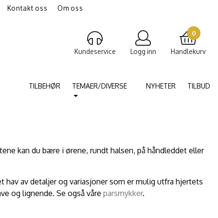
Kontakt oss
Om oss
gravering av smykker
Torshammer
0
Kundeservice
Logg inn
Handlekurv
TILBEHØR
TEMAER/DIVERSE
NYHETER
TILBUD
rtene kan du bære i ørene, rundt halsen, på håndleddet eller
t hav av detaljer og variasjoner som er mulig utfra hjertets
ave og lignende. Se også våre
parsmykker
.