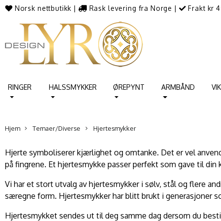
Norsk nettbutikk
|
Rask levering fra Norge
|
Frakt kr 4
RINGER
HALSSMYKKER
ØREPYNT
ARMBÅND
VI
Hjem
Temaer/Diverse
Hjertesmykker
Hjerte symboliserer kjærlighet og omtanke. Det er vel anvendt
på fingrene. Et hjertesmykke passer perfekt som gave til din
Vi har et stort utvalg av hjertesmykker i sølv, stål og flere 
særegne form. Hjertesmykker har blitt brukt i generasjoner 
Hjertesmykket sendes ut til deg samme dag dersom du bestill