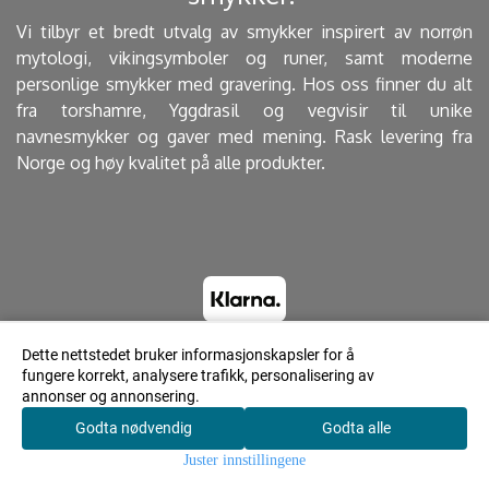
Vi tilbyr et bredt utvalg av smykker inspirert av norrøn
mytologi, vikingsymboler og runer, samt moderne
personlige smykker med gravering. Hos oss finner du alt
fra torshamre, Yggdrasil og vegvisir til unike
navnesmykker og gaver med mening. Rask levering fra
Norge og høy kvalitet på alle produkter.
Dette nettstedet bruker informasjonskapsler for å
fungere korrekt, analysere trafikk, personalisering av
© 2023 Lyrdesign.no - Powered by Mystore.no
annonser og annonsering.
Godta nødvendig
Godta alle
0
Juster innstillingene
Hjem
Meny
Søk
Konto
Handlekurv