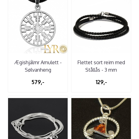
Ægishjálmr Amulett -
Flettet sort reim med
Sølvanheng
Stållås - 3 mm
579,-
129,-