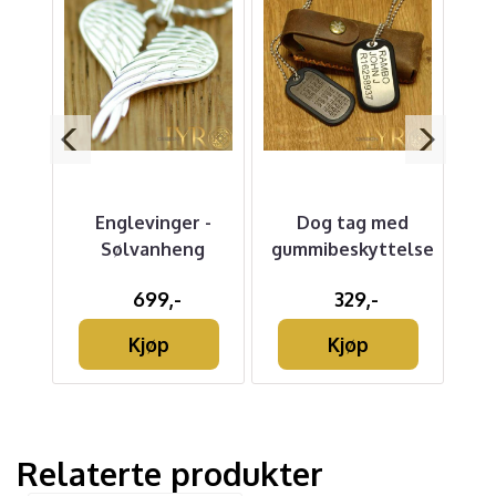
ed
Englevinger -
Dog tag med
de
Sølvanheng
gummibeskyttelse
R
S
699,-
329,-
Kjøp
Kjøp
Relaterte produkter