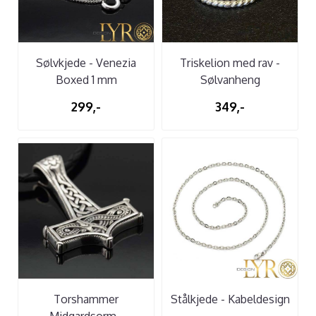
Sølvkjede - Venezia
Triskelion med rav -
Boxed 1 mm
Sølvanheng
299,-
349,-
Torshammer
Stålkjede - Kabeldesign
Midgardsorm -