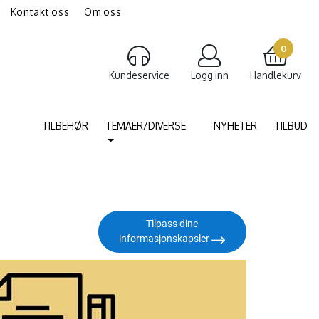
Kontakt oss
Om oss
gravering av smykker
Torshammer
0
Kundeservice
Logg inn
Handlekurv
TILBEHØR
TEMAER/DIVERSE
NYHETER
TILBUD
Tilpass dine
informasjonskapsler