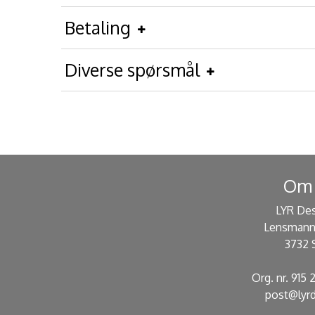
Betaling
Diverse spørsmål
Om 
LYR De
Lensmann
3732 
Org. nr. 915
post@lyrd