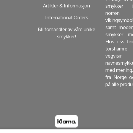
Artikler & Informasjon
smykker i
norrøn 
International Orders
vikingsymbo
samt modern
Bli forhandler av våre unike
smykker me
smykker!
Hos oss fin
torshamre, 
vegvisir
navnesmykk
med mening.
fra Norge o
på alle produ