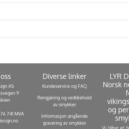
oss
Diverse linker
​ LYR 
Norsk n
sign AS
Kundeservice og FAQ
f
svegen 9
Rengjøring og vedlikehold
viking
Skien
av smykker
og per
 276 741 MVA
Informasjon angående
smyk
esign.no
gravering av smykker
Vi tilbyr et 