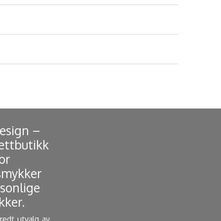
Design –
ettbutikk
or
smykker
sonlige
ker. ​
bredt utvalg av