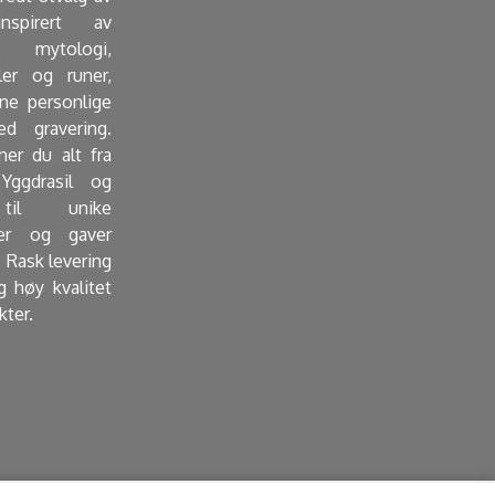
nspirert av
mytologi,
ler og runer,
e personlige
d gravering.
ner du alt fra
Yggdrasil og
 til unike
er og gaver
 Rask levering
g høy kvalitet
kter.