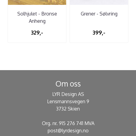
Solhjulet - Bronse
Grener - Sølvring
Anheng
329,-
399,-
Om oss
LYR Design AS
Lensmannsvegen 9
3732 Skien
Org. nr. 915 276 741 MVA
post@lyrdesign.no