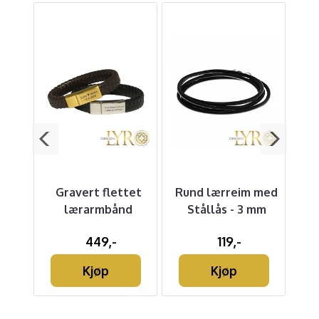
r -
Gravert flettet
Rund lærreim med
g
lærarmbånd
Stållås - 3 mm
nia
449,-
119,-
Kjøp
Kjøp