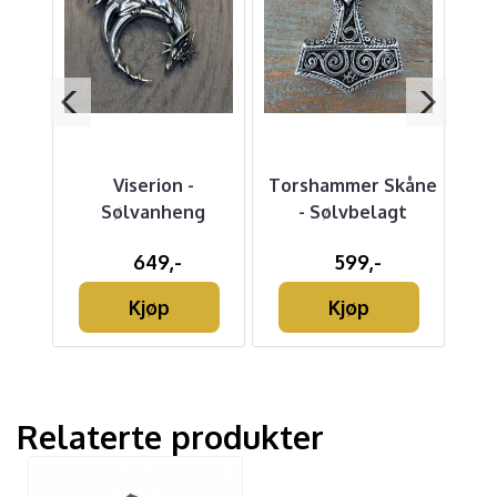
rt
Viserion -
Torshammer Skåne
Sølvanheng
- Sølvbelagt
649,-
599,-
Kjøp
Kjøp
Relaterte produkter