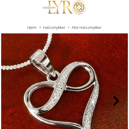
Hjem
Halssmykker
Alle Halssmykker