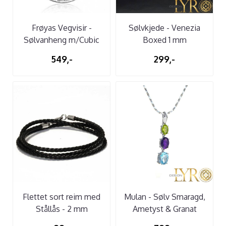
Frøyas Vegvisir -
Sølvkjede - Venezia
Sølvanheng m/Cubic
Boxed 1 mm
Zirconia
549,-
299,-
Flettet sort reim med
Mulan - Sølv Smaragd,
Stållås - 2 mm
Ametyst & Granat