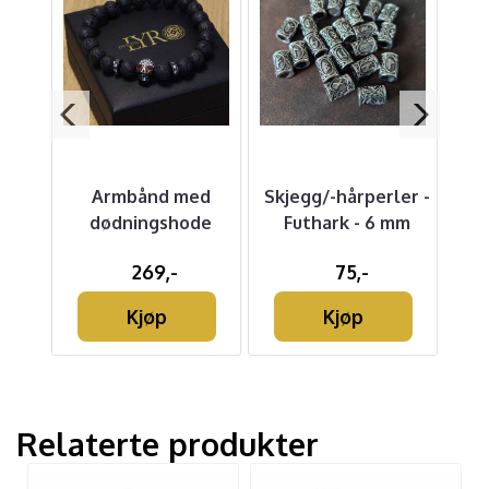
Armbånd med
Skjegg/-hårperler -
Ap
t -
dødningshode
Futhark - 6 mm
er
269,-
75,-
Kjøp
Kjøp
Relaterte produkter