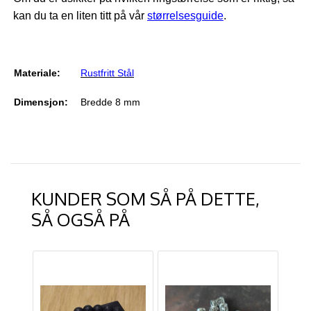
kan du ta en liten titt på vår
størrelsesguide
.
Materiale:
Rustfritt Stål
Dimensjon:
Bredde 8 mm
KUNDER SOM SÅ PÅ DETTE,
SÅ OGSÅ PÅ