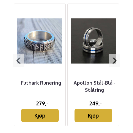
ykke
Futhark Runering
Apollon Stål-Blå -
E
i
Stålring
279,-
249,-
t
Kjøp
Kjøp