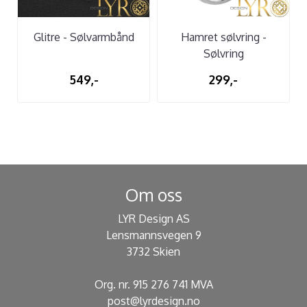
Glitre - Sølvarmbånd
Hamret sølvring -
Sølvring
549,-
299,-
Om oss
LYR Design AS
Lensmannsvegen 9
3732 Skien
Org. nr. 915 276 741 MVA
post@lyrdesign.no