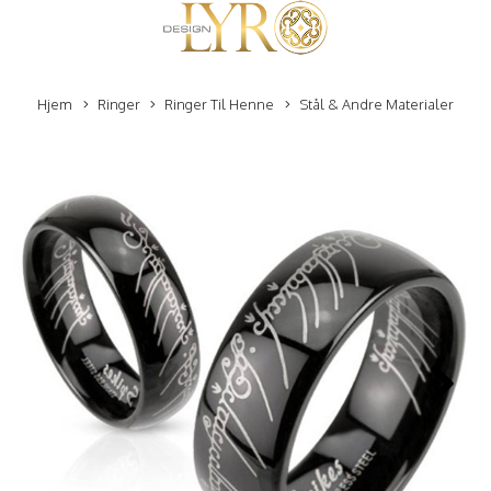
Hjem
Ringer
Ringer Til Henne
Stål & Andre Materialer