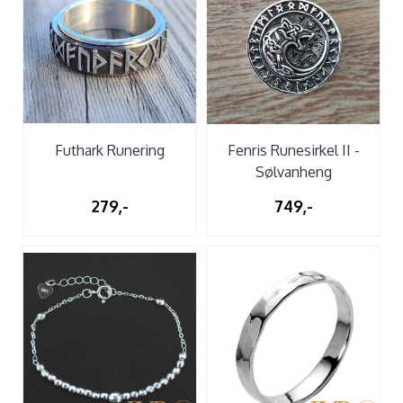
Futhark Runering
Fenris Runesirkel II -
Sølvanheng
279,-
749,-