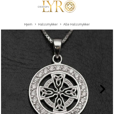
Hjem
Halssmykker
Alle Halssmykker