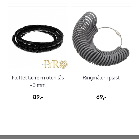
Flettet lærreim uten lås
Ringmåler i plast
- 3 mm
89,-
69,-