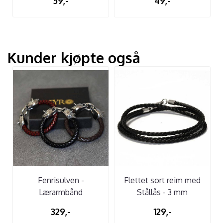
59,-
49,-
Kunder kjøpte også
Fenrisulven -
Flettet sort reim med
Lærarmbånd
Stållås - 3 mm
329,-
129,-