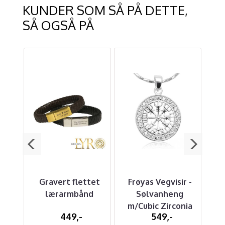
KUNDER SOM SÅ PÅ DETTE,
SÅ OGSÅ PÅ
 -
Gravert flettet
Frøyas Vegvisir -
Fl
d
lærarmbånd
Sølvanheng
me
m/Cubic Zirconia
449,-
549,-