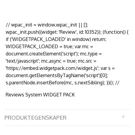
// wpac_init = window.wpac_init || [];
wpac_init.push({widget: 'Review', id: 10352}); (function() {
if ('WIDGETPACK_LOADED' in window) return;
WIDGETPACK_LOADED = true; var mc =
document.createElement('script'); mc.type =
'text/javascript'; mc.async = true; mc.src =
'https://embed.widgetpack.com/widget.js'; var s =
document.getElementsByTagName('script')[0];
s.parentNode.insertBefore(mc, s.nextSibling); })(); //
Reviews System WIDGET PACK
PRODUKTEGENSKAPER