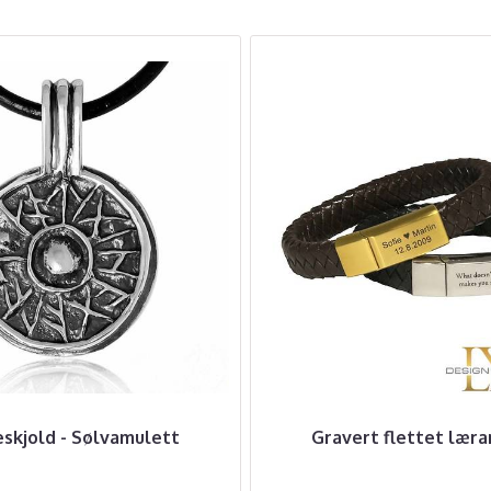
skjold - Sølvamulett
Gravert flettet lær