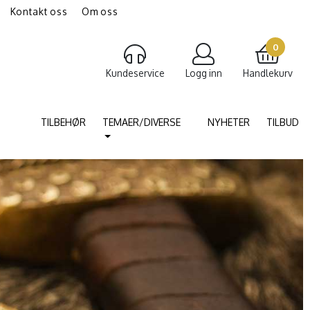
Kontakt oss
Om oss
gravering av smykker
Torshammer
0
Kundeservice
Logg inn
Handlekurv
TILBEHØR
TEMAER/DIVERSE
NYHETER
TILBUD