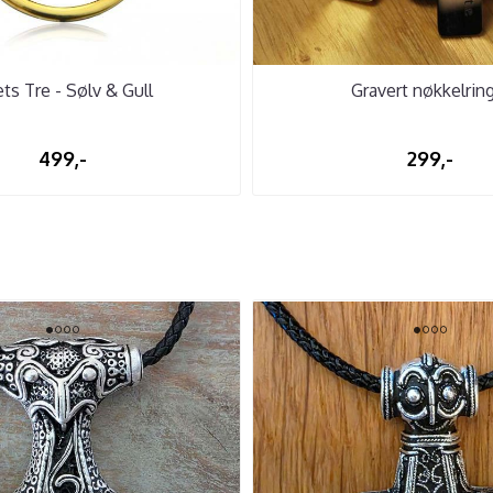
ets Tre - Sølv & Gull
Gravert nøkkelrin
499,-
299,-