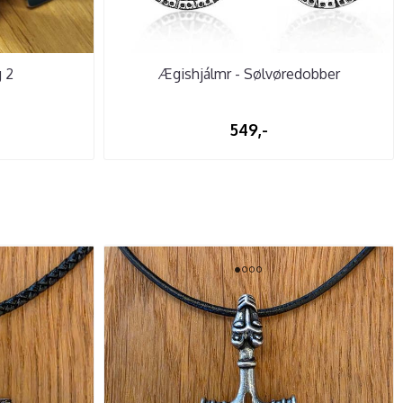
g 2
Ægishjálmr - Sølvøredobber
549,-