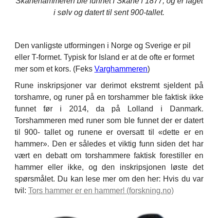
Skånehammeren ble funnet i Skåne i 1877, og er laget
i sølv og datert til sent 900-tallet.
Den vanligste utformingen i Norge og Sverige er pil
eller T-formet. Typisk for Island er at de ofte er formet
mer som et kors. (Feks
Varghammeren
)
Rune inskripsjoner var derimot ekstremt sjeldent på
torshamre, og runer på en torshammer ble faktisk ikke
funnet før i 2014, da på Lolland i Danmark.
Torshammeren med runer som ble funnet der er datert
til 900- tallet og runene er oversatt til «dette er en
hammer».
Den er således et viktig funn siden det har
vært en debatt om torshammere faktisk forestiller en
hammer eller ikke, og den inskripsjonen løste det
spørsmålet. Du kan lese mer om den her: Hvis du var
tvil:
Tors hammer er en hammer! (forskning.no)