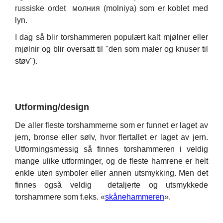
russiske ordet
молния (molniya) som er koblet med
lyn.
I dag så blir torshammeren populært kalt mjølner eller
mjølnir og blir oversatt til "den som maler og knuser til
støv").
Utforming/design
De aller fleste torshammerne som er funnet er laget av
jern, bronse eller sølv, hvor flertallet er laget av jern.
Utformingsmessig så finnes torshammeren i veldig
mange ulike utforminger, og de fleste hamrene er helt
enkle uten symboler eller annen utsmykking. Men det
finnes også veldig detaljerte og utsmykkede
torshammere som f.eks. «
skånehammeren
».