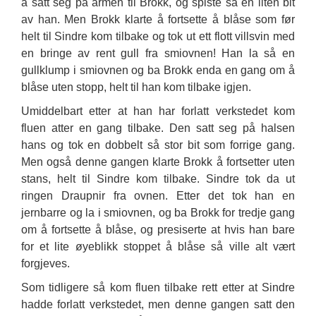
å satt seg på armen til Brokk, og spiste så en liten bit
av han. Men Brokk klarte å fortsette å blåse som før
helt til Sindre kom tilbake og tok ut ett flott villsvin med
en bringe av rent gull fra smiovnen! Han la så en
gullklump i smiovnen og ba Brokk enda en gang om å
blåse uten stopp, helt til han kom tilbake igjen.
Umiddelbart etter at han har forlatt verkstedet kom
fluen atter en gang tilbake. Den satt seg på halsen
hans og tok en dobbelt så stor bit som forrige gang.
Men også denne gangen klarte Brokk å fortsetter uten
stans, helt til Sindre kom tilbake. Sindre tok da ut
ringen Draupnir fra ovnen. Etter det tok han en
jernbarre og la i smiovnen, og ba Brokk for tredje gang
om å fortsette å blåse, og presiserte at hvis han bare
for et lite øyeblikk stoppet å blåse så ville alt vært
forgjeves.
Som tidligere så kom fluen tilbake rett etter at Sindre
hadde forlatt verkstedet, men denne gangen satt den