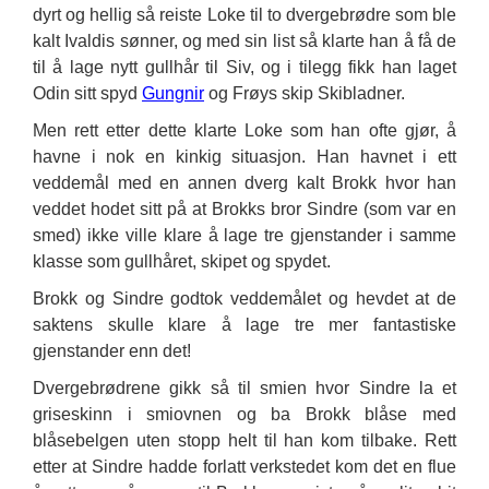
dyrt og hellig så reiste Loke til to dvergebrødre som ble
kalt Ivaldis sønner, og med sin list så klarte han å få de
til å lage nytt gullhår til Siv, og i tilegg fikk han laget
Odin sitt spyd
Gungnir
og Frøys skip Skibladner.
Men rett etter dette klarte Loke som han ofte gjør, å
havne i nok en kinkig situasjon. Han havnet i ett
veddemål med en annen dverg kalt Brokk hvor han
veddet hodet sitt på at Brokks bror Sindre (som var en
smed) ikke ville klare å lage tre gjenstander i samme
klasse som gullhåret, skipet og spydet.
Brokk og Sindre godtok veddemålet og hevdet at de
saktens skulle klare å lage tre mer fantastiske
gjenstander enn det!
Dvergebrødrene gikk så til smien hvor Sindre la et
griseskinn i smiovnen og ba Brokk blåse med
blåsebelgen uten stopp helt til han kom tilbake. Rett
etter at Sindre hadde forlatt verkstedet kom det en flue