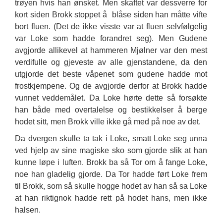
trøyen hvis han ønsket. Men skaftet var dessverre for
kort siden Brokk stoppet å blåse siden han måtte vifte
bort fluen. (Det de ikke visste var at fluen selvfølgelig
var Loke som hadde forandret seg). Men Gudene
avgjorde allikevel at hammeren Mjølner var den mest
verdifulle og gjeveste av alle gjenstandene, da den
utgjorde det beste våpenet som gudene hadde mot
frostkjempene. Og de avgjorde derfor at Brokk hadde
vunnet veddemålet. Da Loke hørte dette så forsøkte
han både med overtalelse og bestikkelser å berge
hodet sitt, men Brokk ville ikke gå med på noe av det.
Da dvergen skulle ta tak i Loke, smatt Loke seg unna
ved hjelp av sine magiske sko som gjorde slik at han
kunne løpe i luften. Brokk ba så Tor om å fange Loke,
noe han gladelig gjorde. Da Tor hadde ført Loke frem
til Brokk, som så skulle hogge hodet av han så sa Loke
at han riktignok hadde rett på hodet hans, men ikke
halsen.