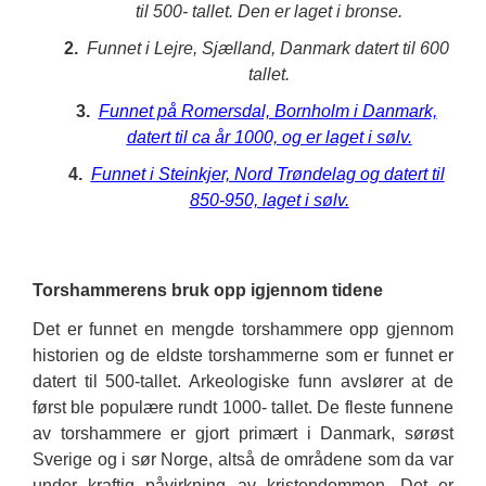
til 500- tallet. Den er laget i bronse.
2.
Funnet i Lejre, Sjælland, Danmark datert til 600
tallet.
3.
Funnet på Romersdal, Bornholm i Danmark,
datert til ca år 1000, og er laget i sølv.
4.
Funnet i Steinkjer, Nord Trøndelag og datert til
850-950, laget i sølv.
Torshammerens bruk opp igjennom tidene
Det er funnet en mengde torshammere opp gjennom
historien og de eldste torshammerne som er funnet er
datert til 500-tallet. Arkeologiske funn avslører at de
først ble populære rundt 1000- tallet. De fleste funnene
av torshammere er gjort primært i Danmark, sørøst
Sverige og i sør Norge, altså de områdene som da var
under kraftig påvirkning av kristendommen. Det er