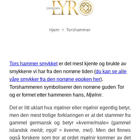
Hjem
Torshammer
Tors hammer smykket
er det mest kjente og brukte av
smykkene vi har fra den norrøne tiden (
du kan se alle
våre smykker fra den norrøne epoken her
).
Torshammeren symboliserer den norrøne guden Tor
og er formet etter hammeren hans,
Mjølnir
.
Det er litt uklart hva mjølner eller mjølnir egentlig betyr,
men den mest trolige forklaringen er at det stammer fra
gammel germansk og betyr «kverne/male» (gammel
islandsk
meldr, mjǫll
=
kverne, mel)
. Men det finnes
også forskere som tror at ordet mjølnir kommer av det