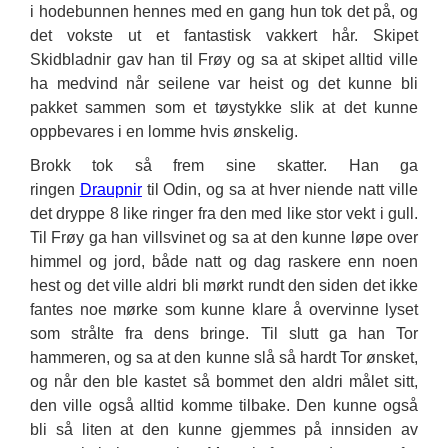
i hodebunnen hennes med en gang hun tok det på, og
det vokste ut et fantastisk vakkert hår. Skipet
Skidbladnir gav han til Frøy og sa at skipet alltid ville
ha medvind når seilene var heist og det kunne bli
pakket sammen som et tøystykke slik at det kunne
oppbevares i en lomme hvis ønskelig.
Brokk tok så frem sine skatter. Han ga
ringen
Draupnir
til Odin, og sa at hver niende natt ville
det dryppe 8 like ringer fra den med like stor vekt i gull.
Til Frøy ga han villsvinet og sa at den kunne løpe over
himmel og jord, både natt og dag raskere enn noen
hest og det ville aldri bli mørkt rundt den siden det ikke
fantes noe mørke som kunne klare å overvinne lyset
som strålte fra dens bringe. Til slutt ga han Tor
hammeren, og sa at den kunne slå så hardt Tor ønsket,
og når den ble kastet så bommet den aldri målet sitt,
den ville også alltid komme tilbake. Den kunne også
bli så liten at den kunne gjemmes på innsiden av