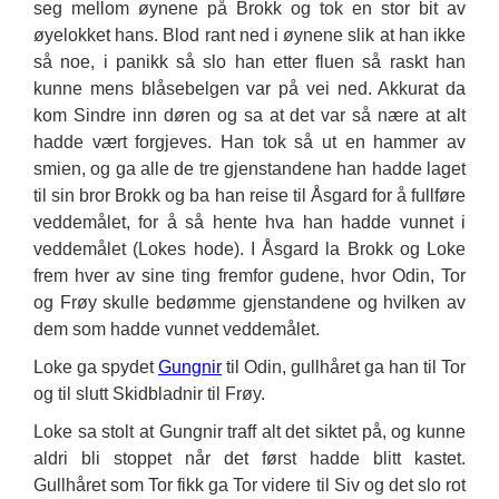
seg mellom øynene på Brokk og tok en stor bit av
øyelokket hans. Blod rant ned i øynene slik at han ikke
så noe, i panikk så slo han etter fluen så raskt han
kunne mens blåsebelgen var på vei ned. Akkurat da
kom Sindre inn døren og sa at det var så nære at alt
hadde vært forgjeves. Han tok så ut en hammer av
smien, og ga alle de tre gjenstandene han hadde laget
til sin bror Brokk og ba han reise til Åsgard for å fullføre
veddemålet, for å så hente hva han hadde vunnet i
veddemålet (Lokes hode). I Åsgard la Brokk og Loke
frem hver av sine ting fremfor gudene, hvor Odin, Tor
og Frøy skulle bedømme gjenstandene og hvilken av
dem som hadde vunnet veddemålet.
Loke ga spydet
Gungnir
til Odin, gullhåret ga han til Tor
og til slutt Skidbladnir til Frøy.
Loke sa stolt at Gungnir traff alt det siktet på, og kunne
aldri bli stoppet når det først hadde blitt kastet.
Gullhåret som Tor fikk ga Tor videre til Siv og det slo rot