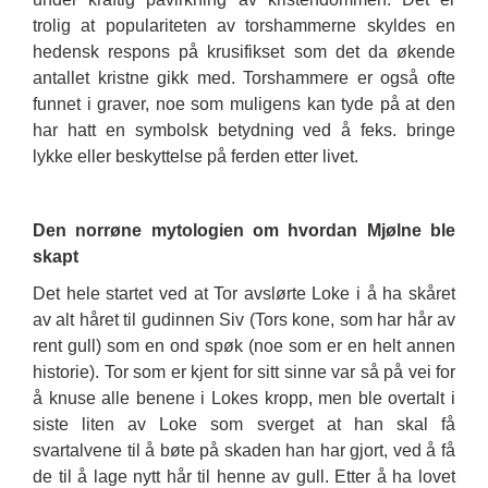
trolig at populariteten av torshammerne skyldes en
hedensk respons på krusifikset som det da økende
antallet kristne gikk med. Torshammere er også ofte
funnet i graver, noe som muligens kan tyde på at den
har hatt en symbolsk betydning ved å feks. bringe
lykke eller beskyttelse på ferden etter livet.
Den norrøne mytologien om hvordan Mjølne ble
skapt
Det hele startet ved at Tor avslørte Loke i å ha skåret
av alt håret til gudinnen Siv (Tors kone, som har hår av
rent gull) som en ond spøk (noe som er en helt annen
historie). Tor som er kjent for sitt sinne var så på vei for
å knuse alle benene i Lokes kropp, men ble overtalt i
siste liten av Loke som sverget at han skal få
svartalvene til å bøte på skaden han har gjort, ved å få
de til å lage nytt hår til henne av gull. Etter å ha lovet