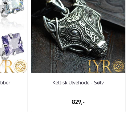
obber
Keltisk Ulvehode - Sølv
829,-