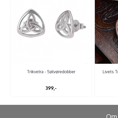
Trikvetra - Sølvøredobber
Livets T
399,-
Om 