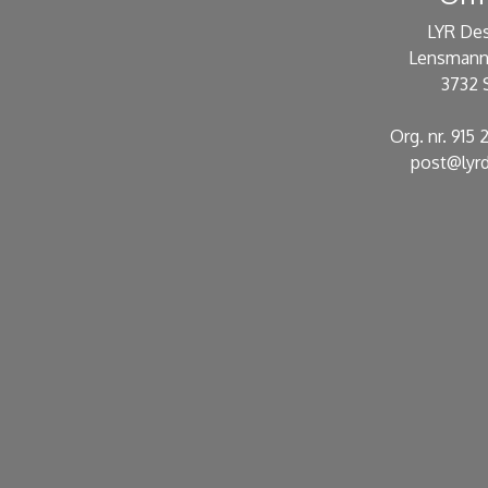
LYR De
Lensmann
3732 
Org. nr. 915
post@lyrd