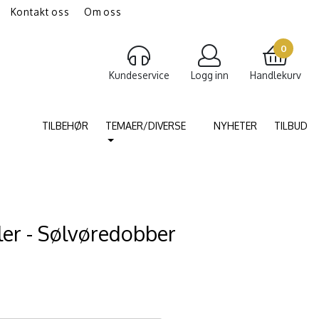
Kontakt oss
Om oss
gravering av smykker
Torshammer
0
Kundeservice
Logg inn
Handlekurv
TILBEHØR
TEMAER/DIVERSE
NYHETER
TILBUD
ler - Sølvøredobber