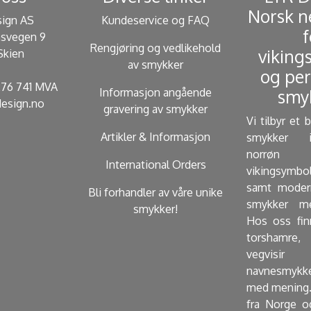
Norsk n
sign AS
Kundeservice og FAQ
f
svegen 9
Rengjøring og vedlikehold
viking
Skien
av smykker
og per
 276 741 MVA
Informasjon angående
smyk
esign.no
gravering av smykker
Vi tilbyr et 
Artikler & Informasjon
smykker i
norrøn 
International Orders
vikingsymbo
samt modern
Bli forhandler av våre unike
smykker me
smykker!
Hos oss fin
torshamre, 
vegvisir
navnesmykk
med mening.
fra Norge o