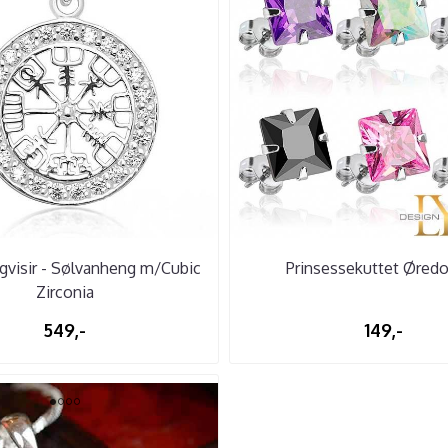
gvisir - Sølvanheng m/Cubic
Prinsessekuttet Øred
Zirconia
549,-
149,-