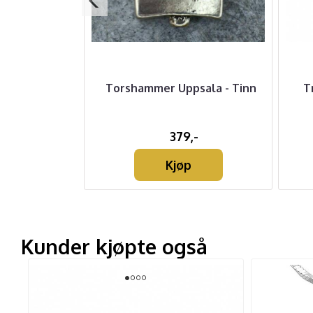
Sølvanheng
Torshammer Uppsala - Tinn
T
-
379,-
Kjøp
Kunder kjøpte også