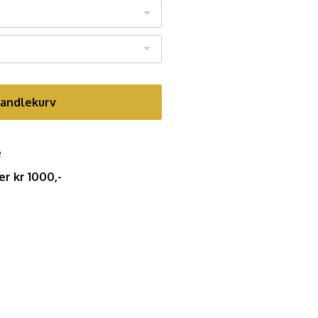
handlekurv
e
er kr 1000,-