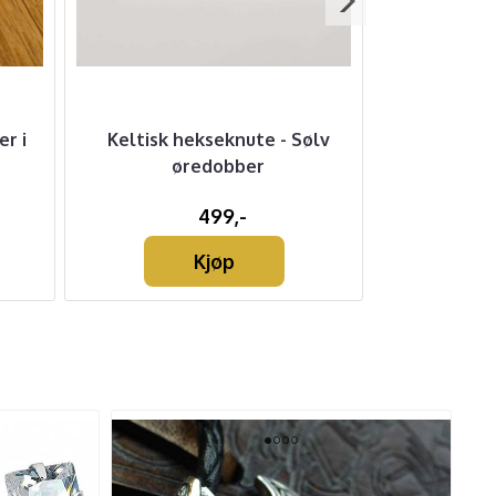
r i
Keltisk hekseknute - Sølv
Triskelio
øredobber
499,-
Kjøp