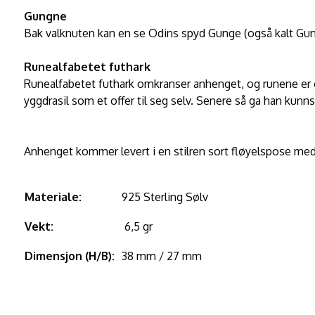
Gungne
Bak valknuten kan en se Odins spyd Gunge (også kalt Gungni
Runealfabetet futhark
Runealfabetet futhark omkranser anhenget, og runene er o
yggdrasil som et offer til seg selv. Senere så ga han ku
Anhenget kommer levert i en stilren sort fløyelspose med
Materiale:
925 Sterling Sølv
Vekt:
6,5 gr
Dimensjon (H/B):
38 mm / 27 mm