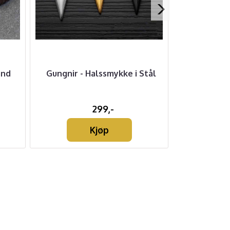
ånd
Gungnir - Halssmykke i Stål
Torshamme
Sø
299,-
Kjøp