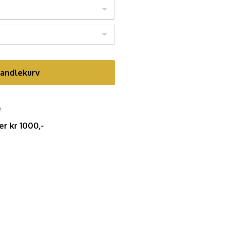
handlekurv
e
er kr 1000,-