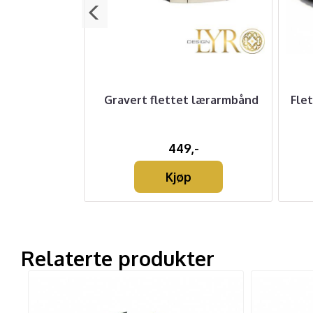
 Stållås - 2
Gravert flettet lærarmbånd
Flet
-
449,-
Kjøp
Relaterte produkter