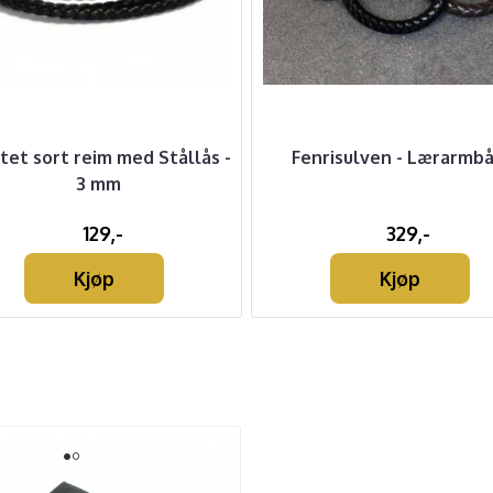
tet sort reim med Stållås -
Fenrisulven - Lærarmb
3 mm
129,-
329,-
Kjøp
Kjøp