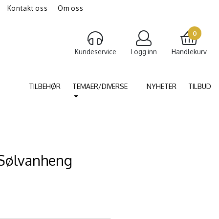
Kontakt oss
Om oss
gravering av smykker
Torshammer
0
Kundeservice
Logg inn
Handlekurv
TILBEHØR
TEMAER/DIVERSE
NYHETER
TILBUD
 Sølvanheng