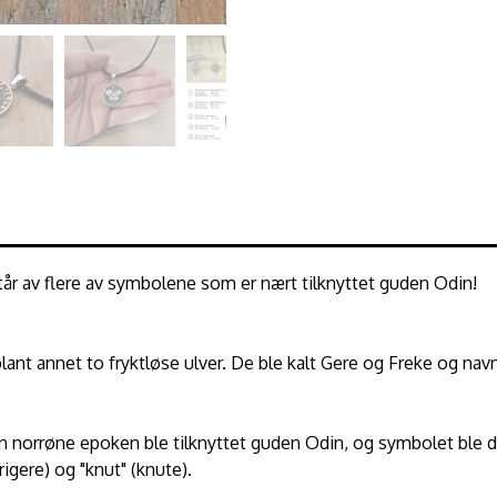
år av flere av symbolene som er nært tilknyttet guden Odin!
ant annet to fryktløse ulver. De ble kalt Gere og Freke og nav
n norrøne epoken ble tilknyttet guden Odin, og symbolet ble da
igere) og "knut" (knute).