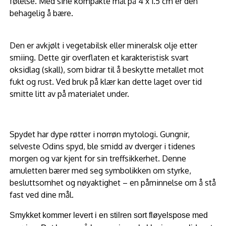
følelse. Med sine kompakte mål på 4 x 1.5 cm er den
behagelig å bære.
Den er avkjølt i vegetabilsk eller mineralsk olje etter
smiing. Dette gir overflaten et karakteristisk svart
oksidlag (skall), som bidrar til å beskytte metallet mot
fukt og rust. Ved bruk på klær kan dette laget over tid
smitte litt av på materialet under.
Spydet har dype røtter i norrøn mytologi. Gungnir,
selveste Odins spyd, ble smidd av dverger i tidenes
morgen og var kjent for sin treffsikkerhet. Denne
amuletten bærer med seg symbolikken om styrke,
besluttsomhet og nøyaktighet – en påminnelse om å stå
fast ved dine mål.
Smykket kommer levert i en stilren sort fløyelspose med