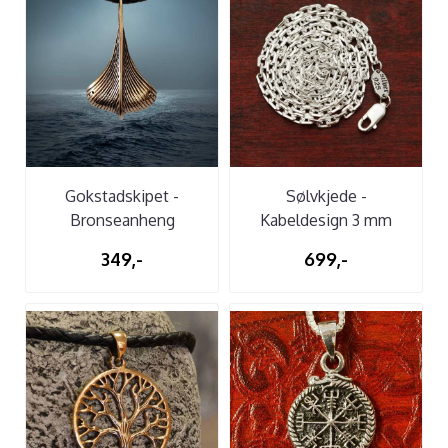
Gokstadskipet -
Sølvkjede -
Bronseanheng
Kabeldesign 3 mm
349,-
699,-