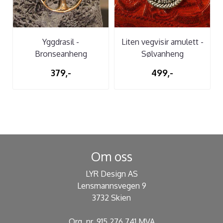
Yggdrasil -
Liten vegvisir amulett -
Bronseanheng
Sølvanheng
379,-
499,-
Om oss
LYR Design AS
Lensmannsvegen 9
3732 Skien
Org. nr. 915 276 741 MVA