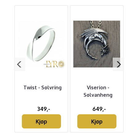
nir -
Twist - Sølvring
Viserion -
g
Sølvanheng
349,-
649,-
Kjøp
Kjøp