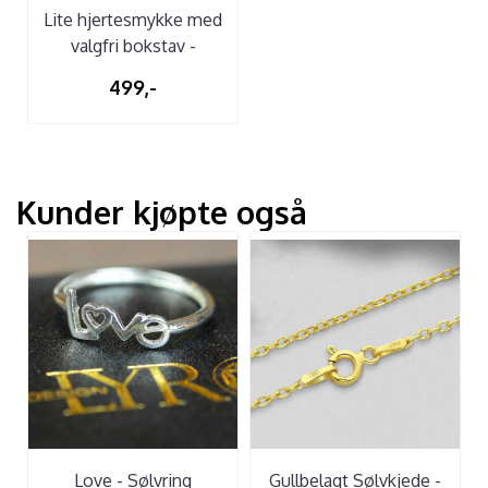
Lite hjertesmykke med
valgfri bokstav -
Gullbelagt
499,-
Kunder kjøpte også
Love - Sølvring
Gullbelagt Sølvkjede -