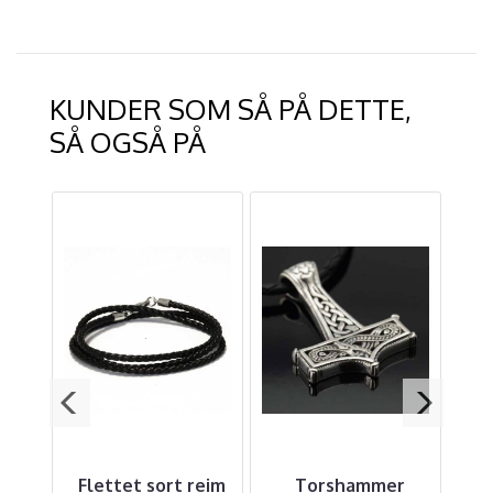
KUNDER SOM SÅ PÅ DETTE,
SÅ OGSÅ PÅ
 -
Flettet sort reim
Torshammer
G