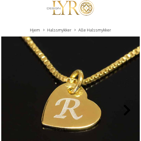
Hjem
Halssmykker
Alle Halssmykker