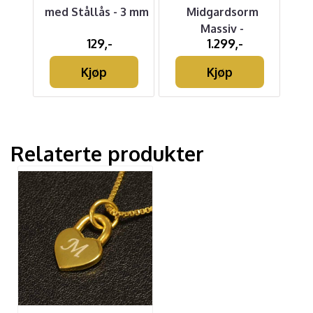
d
med Stållås - 3 mm
Midgardsorm
Massiv -
129,-
1.299,-
Sølvanheng
Kjøp
Kjøp
Relaterte produkter