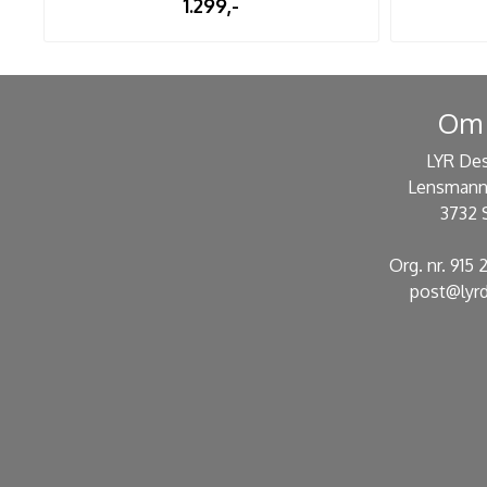
1.299,-
Om 
LYR De
Lensmann
3732 
Org. nr. 915
post@lyrd