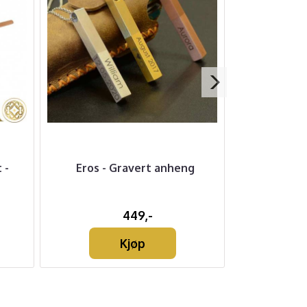
 -
Eros - Gravert anheng
Englevin
449,-
Kjøp