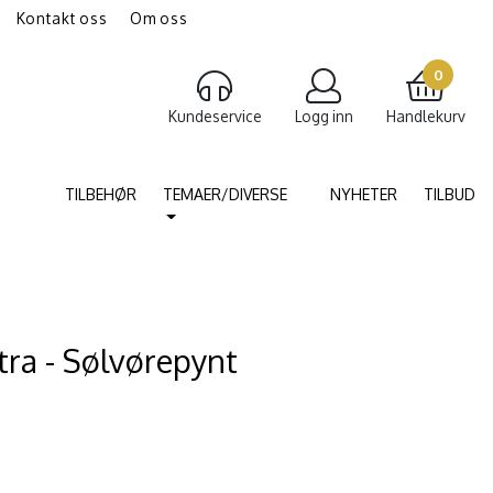
Kontakt oss
Om oss
gravering av smykker
Torshammer
0
Kundeservice
Logg inn
Handlekurv
TILBEHØR
TEMAER/DIVERSE
NYHETER
TILBUD
tra - Sølvørepynt