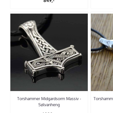
849,-
Torshammer Midgardsorm Massiv -
Torshamme
Sølvanheng