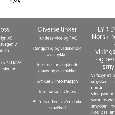
1.249,-
oss
Diverse linker
​ LYR 
Norsk n
sign AS
Kundeservice og FAQ
f
svegen 9
Rengjøring og vedlikehold
viking
Skien
av smykker
og per
 276 741 MVA
Informasjon angående
smyk
esign.no
gravering av smykker
Vi tilbyr et 
Artikler & Informasjon
smykker i
norrøn 
International Orders
vikingsymbo
samt modern
Bli forhandler av våre unike
smykker me
smykker!
Hos oss fin