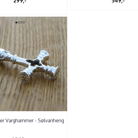
299,-
549,-
r Varghammer - Sølvanheng