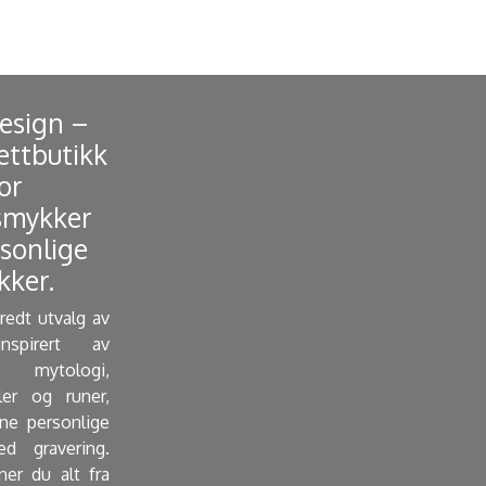
Design –
ettbutikk
or
smykker
sonlige
ker. ​
bredt utvalg av
nspirert av
mytologi,
ler og runer,
e personlige
d gravering.
ner du alt fra