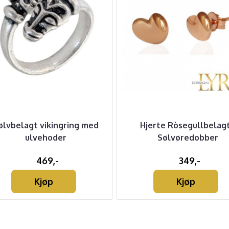
ølvbelagt vikingring med
Hjerte Ròsegullbelagt
ulvehoder
Sølvøredobber
469,-
349,-
Kjøp
Kjøp