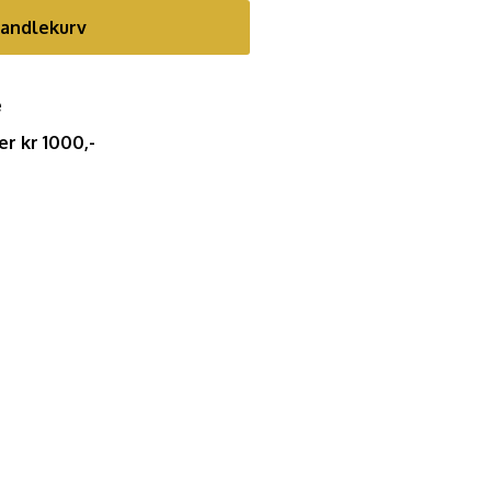
handlekurv
e
er kr 1000,-