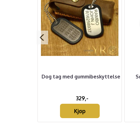
dningshode
Dog tag med gummibeskyttelse
S
-
329,-
Kjøp