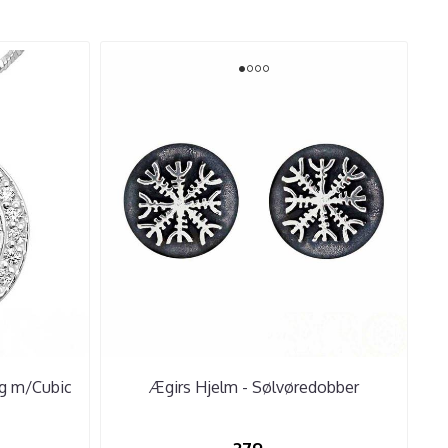
ng m/Cubic
Ægirs Hjelm - Sølvøredobber