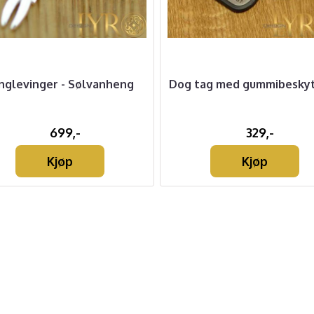
nglevinger - Sølvanheng
Dog tag med gummibeskyt
699,-
329,-
Kjøp
Kjøp