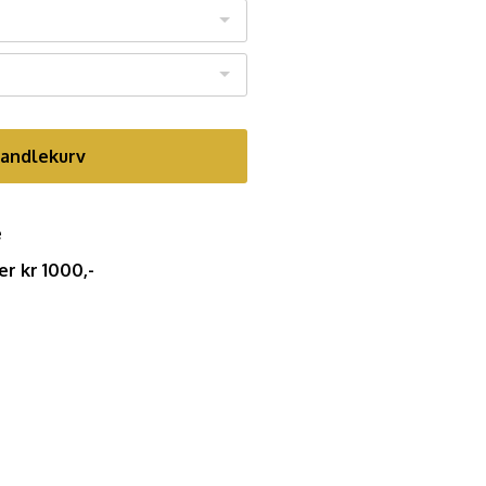
handlekurv
e
er kr 1000,-