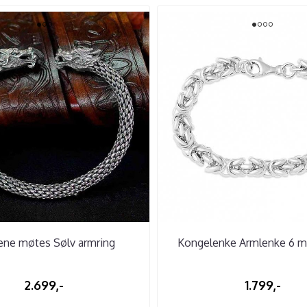
ene møtes Sølv armring
Kongelenke Armlenke 6 m
2.699,-
1.799,-