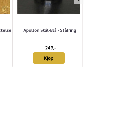
telse
Apollon Stål-Blå - Stålring
Armbånd m
249,-
Kjøp