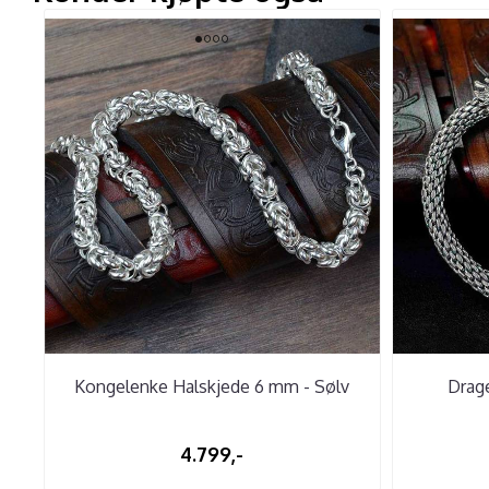
Kongelenke Halskjede 6 mm - Sølv
Drag
4.799,-