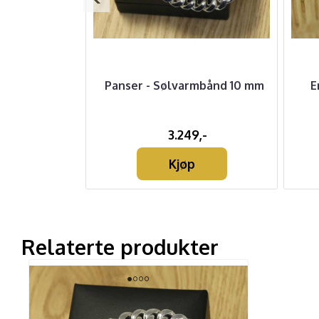
e med valgfri
Panser - Sølvarmbånd 10 mm
E
llbelagt
-
3.249,-
Kjøp
Relaterte produkter