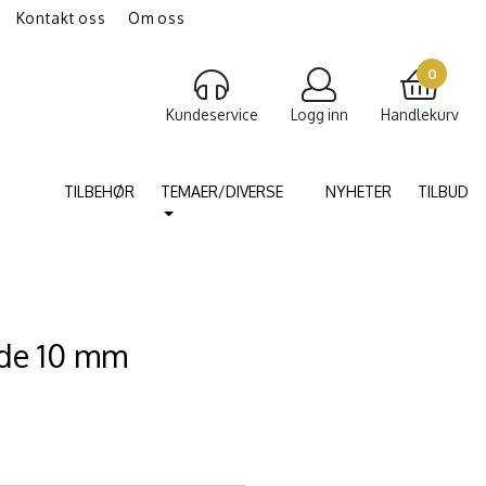
Kontakt oss
Om oss
gravering av smykker
Torshammer
0
Kundeservice
Logg inn
Handlekurv
TILBEHØR
TEMAER/DIVERSE
NYHETER
TILBUD
ede 10 mm