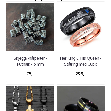
Skjegg/-hårperler -
Her King & His Queen -
Futhark - 6 mm
Stålring med Cubic
Zirconia
75,-
299,-