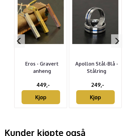
Eros - Gravert
Apollon Stål-Blå -
L
0 mm
anheng
Stålring
449,-
249,-
Kjøp
Kjøp
Kunder kjøpte også