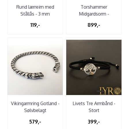
Rund lærreim med
Torshammer
Stållås - 3 mm
Midgardsorm -
Sølvanheng
119,-
899,-
Vikingarmring Gotland -
Livets Tre Armbånd -
Sølvbelagt
Stort
579,-
399,-