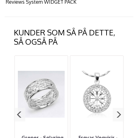
Reviews System WIDGET PACK
KUNDER SOM SÅ PÅ DETTE,
SÅ OGSÅ PÅ
reim
Grener - Sølvring
Frøyas Vegvisir -
Ap