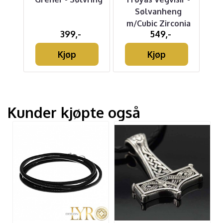
3 mm
Sølvanheng
m/Cubic Zirconia
399,-
549,-
Kjøp
Kjøp
Kunder kjøpte også