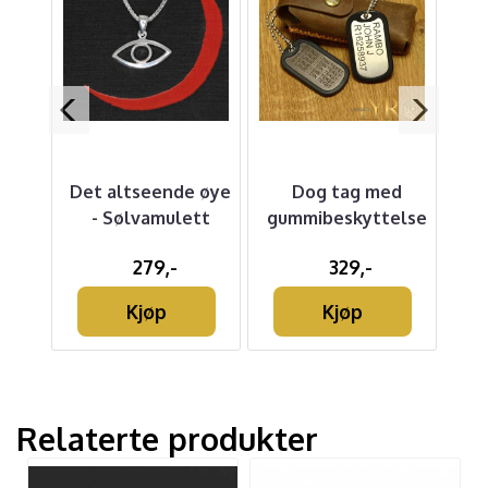
t -
Det altseende øye
Dog tag med
- Sølvamulett
gummibeskyttelse
R
S
279,-
329,-
Kjøp
Kjøp
Relaterte produkter