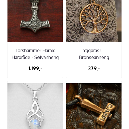
Torshammer Harald
Yggdrasil -
Hardråde - Sølvanheng
Bronseanheng
1.199,-
379,-