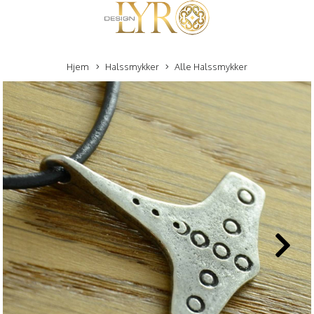
Hjem
Halssmykker
Alle Halssmykker