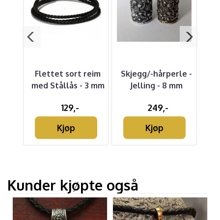
cca -
Flettet sort reim
Skjegg/-hårperle -
Sk
med Stållås - 3 mm
Jelling - 8 mm
Dr
t
129,-
249,-
Kjøp
Kjøp
Kunder kjøpte også