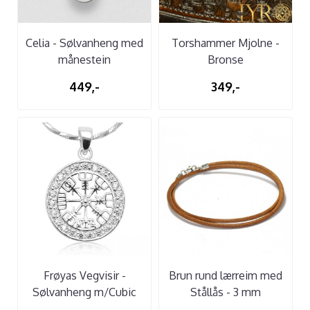
Celia - Sølvanheng med
Torshammer Mjolne -
månestein
Bronse
449,-
349,-
Frøyas Vegvisir -
Brun rund lærreim med
Sølvanheng m/Cubic
Stållås - 3 mm
Zirconia