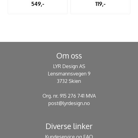
549,-
119,-
Om oss
LYR Design AS
Lensmannsvegen 9
3732 Skien
Org. nr. 915 276 741 MVA
post@lyrdesign.no
Diverse linker
Kundeservice og FAQ