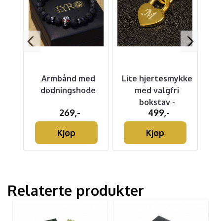
Armbånd med
Lite hjertesmykke
Veg
t -
dødningshode
med valgfri
er
bokstav -
269,-
499,-
Gullbelagt
Kjøp
Kjøp
Relaterte produkter