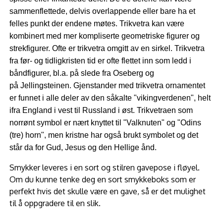
sammenflettede, delvis overlappende eller bare ha et
felles punkt der endene møtes. Trikvetra kan være
kombinert med mer kompliserte geometriske figurer og
strekfigurer. Ofte er trikvetra omgitt av en sirkel. Trikvetra
fra før- og tidligkristen tid er ofte flettet inn som ledd i
båndfigurer, bl.a. på slede fra Oseberg og
på Jellingsteinen.
Gjenstander med trikvetra ornamentet
er funnet i alle deler av den såkalte "vikingverdenen", helt
ifra England i vest til Russland i øst.
Trikvetraen
som
norrønt symbol er nært knyttet til "Valknuten" og "Odins
(tre) horn", men kristne har også brukt symbolet og det
står da for Gud, Jesus og den Hellige ånd.
Smykker leveres i en sort og stilren gavepose i fløyel.
Om du kunne tenke deg en sort smykkeboks som er
perfekt hvis det skulle være en gave, så er det mulighet
til å oppgradere til en slik.