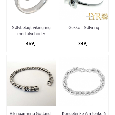
Sølvbelagt vikingring
Gekko - Sølvring
med ulvehoder
469,-
349,-
Vikingarmring Gotland -
Kongelenke Armlenke 6