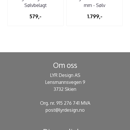
Sølvbelagt
mm - Sølv
579,-
1.799,-
Om oss
LYR Design AS
Lensmannsvegen 9
3732 Skien
Org. nr. 915 276 741 MVA
post@lyrdesign.no