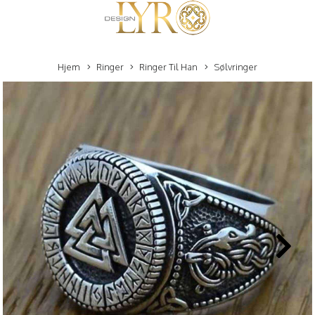
Hjem
Ringer
Ringer Til Han
Sølvringer