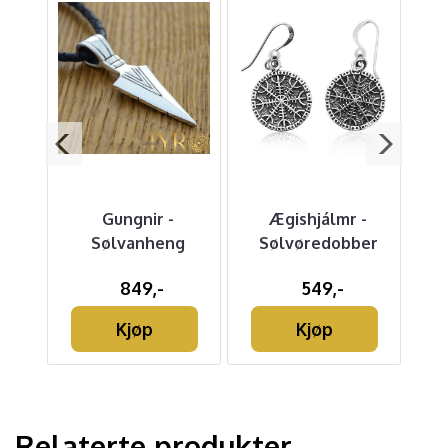
Gungnir -
Ægishjálmr -
t -
Sølvanheng
Sølvøredobber
er
849,-
549,-
Kjøp
Kjøp
Relaterte produkter