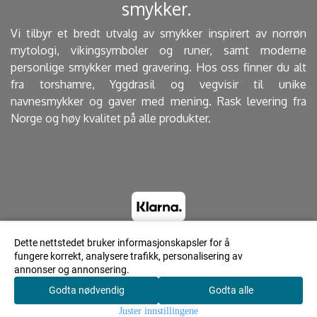
smykker. ​
Vi tilbyr et bredt utvalg av smykker inspirert av norrøn
mytologi, vikingsymboler og runer, samt moderne
personlige smykker med gravering. Hos oss finner du alt
fra torshamre, Yggdrasil og vegvisir til unike
navnesmykker og gaver med mening. Rask levering fra
Norge og høy kvalitet på alle produkter.
Dette nettstedet bruker informasjonskapsler for å
fungere korrekt, analysere trafikk, personalisering av
© 2023 Lyrdesign.no - Powered by Mystore.no
annonser og annonsering.
Godta nødvendig
Godta alle
0
Juster innstillingene
Hjem
Meny
Søk
Konto
Handlekurv