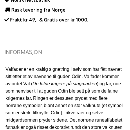
Norsk nettbutikk
Rask levering fra Norge
Frakt kr 49,- & Gratis over kr 1000,-
INFORMASJON
Valfader er en kraftig signetring i sølv som har fått navnet
sitt etter et av navnene til guden Odin.
Valfader kommer
av ordet Val (
De falne krigere på slagmarken
) og far, noe
som henviser til at guden Odin ble sett på som de falne
krigernes far. Ringen er dessuten prydet med flere
norrøne symboler, b
lant annet en stor valknute (et symbol
som er sterkt tilknyttet Odin), trikvetraer og selve
midgardsormen pryder sidene. Det norrøne runealfabetet
futhark er også risset dekorativt rundt den store valknuten