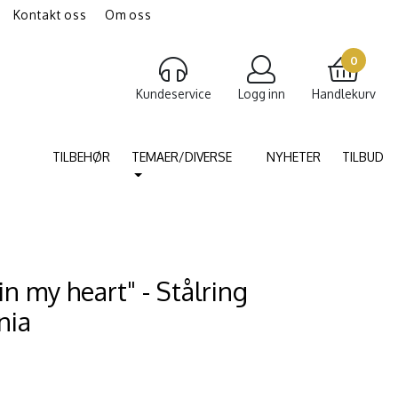
Kontakt oss
Om oss
gravering av smykker
Torshammer
0
Kundeservice
Logg inn
Handlekurv
TILBEHØR
TEMAER/DIVERSE
NYHETER
TILBUD
in my heart" - Stålring
nia