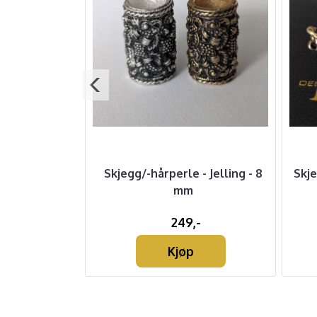
t Sort med
Skjegg/-hårperle - Jelling - 8
Skj
 3 mm
mm
-
249,-
Kjøp