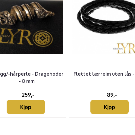
egg/-hårperle - Dragehoder
Flettet lærreim uten lås 
- 8 mm
259,-
89,-
Kjøp
Kjøp