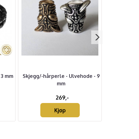
- 3 mm
Skjegg/-hårperle - Ulvehode - 9
Vikingarm
mm
S
269,-
Kjøp