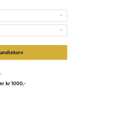
handlekurv
e
er kr 1000,-