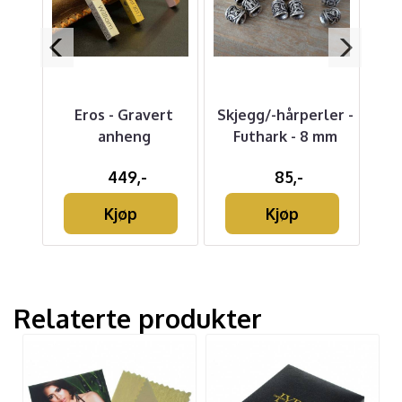
Eros - Gravert
Skjegg/-hårperler -
Li
g
anheng
Futhark - 8 mm
449,-
85,-
Kjøp
Kjøp
Relaterte produkter