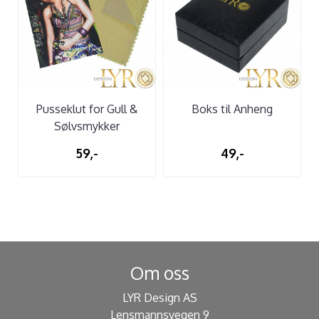
Pusseklut for Gull &
Boks til Anheng
Sølvsmykker
59,-
49,-
Om oss
LYR Design AS
Lensmannsvegen 9