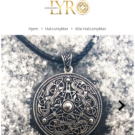
Hjem
Halssmykker
Alle Halssmykker