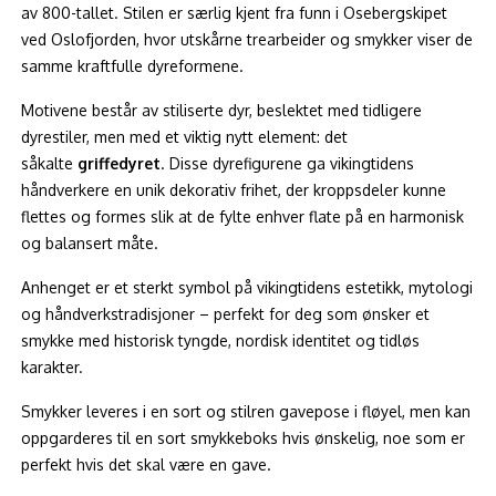
av 800-tallet. Stilen er særlig kjent fra funn i Osebergskipet
ved Oslofjorden, hvor utskårne trearbeider og smykker viser de
samme kraftfulle dyreformene.
Motivene består av stiliserte dyr, beslektet med tidligere
dyrestiler, men med et viktig nytt element: det
såkalte
griffedyret
. Disse dyrefigurene ga vikingtidens
håndverkere en unik dekorativ frihet, der kroppsdeler kunne
flettes og formes slik at de fylte enhver flate på en harmonisk
og balansert måte.
Anhenget er et sterkt symbol på vikingtidens estetikk, mytologi
og håndverkstradisjoner – perfekt for deg som ønsker et
smykke med historisk tyngde, nordisk identitet og tidløs
karakter.
Smykker leveres i en sort og stilren gavepose i fløyel, men kan
oppgarderes til en sort smykkeboks hvis ønskelig, noe som er
perfekt hvis det skal være en gave.