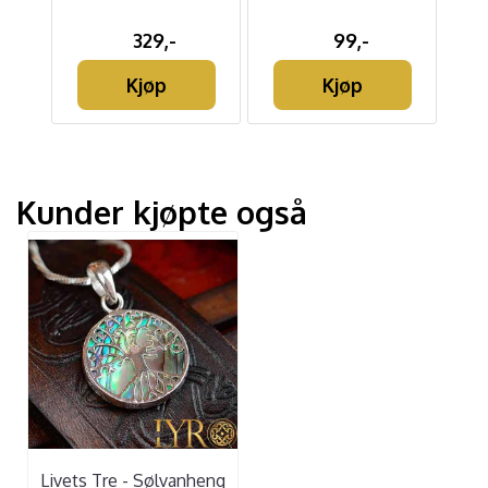
329,-
99,-
g
Kjøp
Kjøp
Kunder kjøpte også
Livets Tre - Sølvanheng