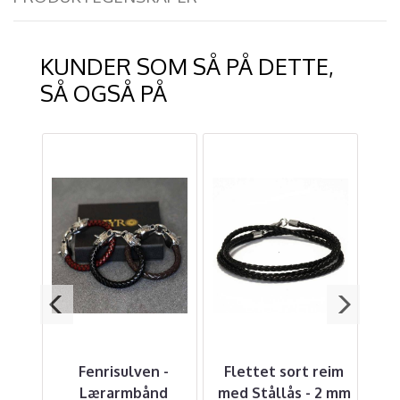
KUNDER SOM SÅ PÅ DETTE,
SÅ OGSÅ PÅ
r
Fenrisulven -
Flettet sort reim
G
rm
Lærarmbånd
med Stållås - 2 mm