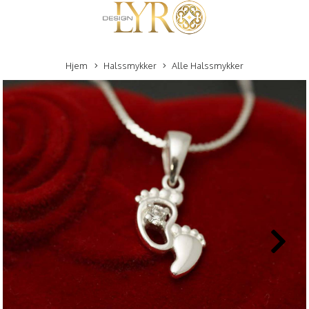
Hjem
Halssmykker
Alle Halssmykker