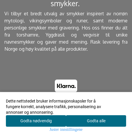
smykker. ​
Vi tilbyr et bredt utvalg av smykker inspirert av norrøn
mytologi, vikingsymboler og runer, samt moderne
personlige smykker med gravering. Hos oss finner du alt
fra torshamre, Yggdrasil og vegvisir til unike
navnesmykker og gaver med mening. Rask levering fra
Norge og høy kvalitet på alle produkter.
Dette nettstedet bruker informasjonskapsler for å
fungere korrekt, analysere trafikk, personalisering av
© 2023 Lyrdesign.no - Powered by Mystore.no
annonser og annonsering.
Godta nødvendig
Godta alle
0
Juster innstillingene
Hjem
Meny
Søk
Konto
Handlekurv