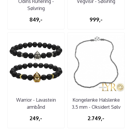
Odins Runering -
Vegvisir - Sølvring
Sølvring
849,-
999,-
Warrior - Lavastein
Kongelenke Halslenke
armbånd
3.5 mm - Oksidert Sølv
249,-
2.749,-