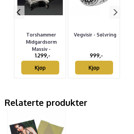
d
Torshammer
Vegvisir - Sølvring
L
else
Midgardsorm
Massiv -
1.299,-
999,-
Sølvanheng
Kjøp
Kjøp
Relaterte produkter