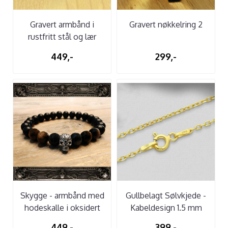
Gravert armbånd i
Gravert nøkkelring 2
rustfritt stål og lær
449,-
299,-
Skygge - armbånd med
Gullbelagt Sølvkjede -
hodeskalle i oksidert
Kabeldesign 1.5 mm
sølv
449,-
399,-