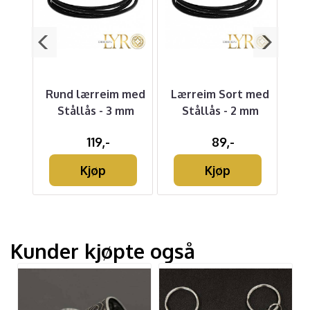
t
Rund lærreim med
Lærreim Sort med
To
-
Stållås - 3 mm
Stållås - 2 mm
Li
5 mm
119,-
89,-
Kjøp
Kjøp
Kunder kjøpte også