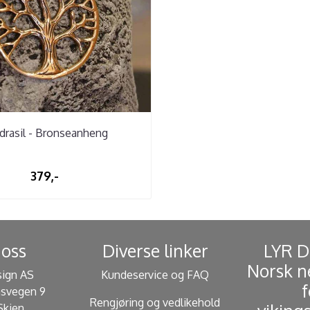
drasil - Bronseanheng
379,-
oss
Diverse linker
​ LYR 
Norsk n
sign AS
Kundeservice og FAQ
f
svegen 9
Rengjøring og vedlikehold
Skien