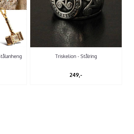
Stålanheng
Triskelion - Stålring
249,-