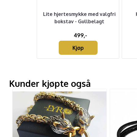
Sølvanheng
Lite hjertesmykke med valgfri
bokstav - Gullbelagt
-
499,-
Kjøp
Kunder kjøpte også