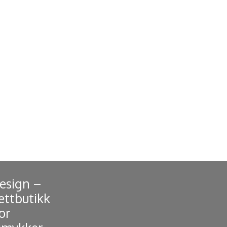
Design –
ettbutikk
or