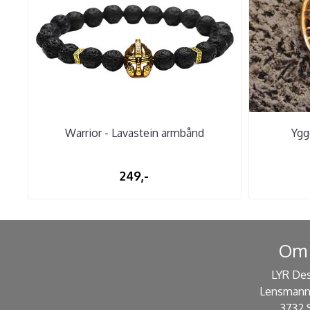
Warrior - Lavastein armbånd
Ygg
249,-
Om 
LYR De
Lensmann
3732 