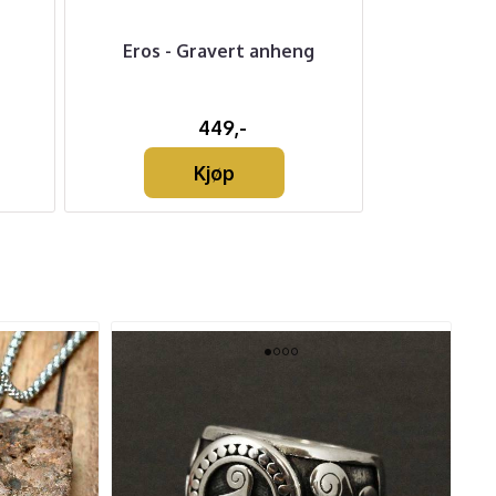
Eros - Gravert anheng
Lærreim So
449,-
Kjøp