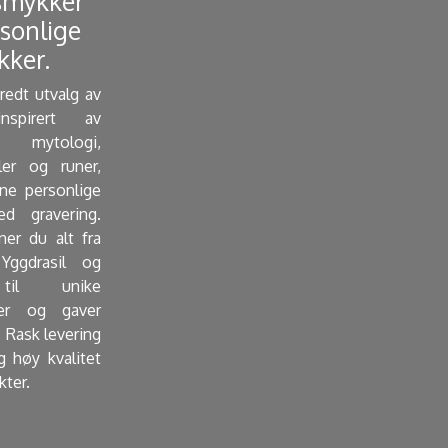
smykker
sonlige
ker. ​
bredt utvalg av
nspirert av
mytologi,
ler og runer,
e personlige
d gravering.
ner du alt fra
Yggdrasil og
 til unike
er og gaver
 Rask levering
g høy kvalitet
kter.