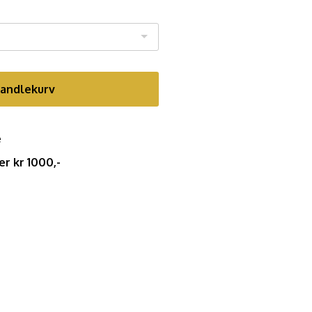
handlekurv
e
er kr 1000,-