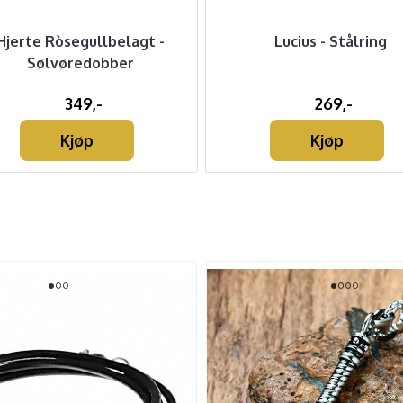
Hjerte Ròsegullbelagt -
Lucius - Stålring
Sølvøredobber
349,-
269,-
Kjøp
Kjøp