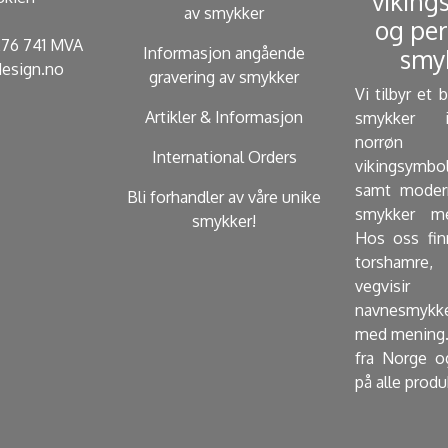
viking
av smykker
og per
 276 741 MVA
Informasjon angående
smyk
esign.no
gravering av smykker
Vi tilbyr et 
Artikler & Informasjon
smykker i
norrøn 
International Orders
vikingsymbo
samt modern
Bli forhandler av våre unike
smykker me
smykker!
Hos oss fin
torshamre, 
vegvisir
navnesmykk
med mening.
fra Norge o
på alle produ