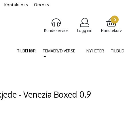
Kontakt oss
Om oss
gravering av smykker
Torshammer
0
Kundeservice
Logg inn
Handlekurv
TILBEHØR
TEMAER/DIVERSE
NYHETER
TILBUD
kjede - Venezia Boxed 0.9