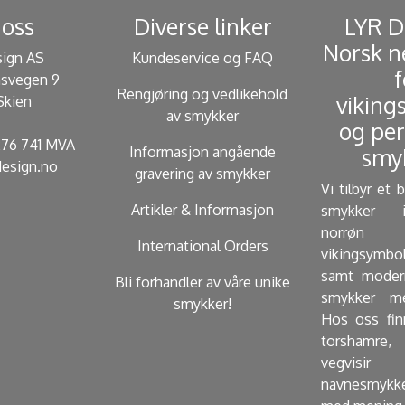
oss
Diverse linker
​ LYR 
Norsk n
sign AS
Kundeservice og FAQ
f
svegen 9
Rengjøring og vedlikehold
viking
Skien
av smykker
og per
 276 741 MVA
Informasjon angående
smyk
esign.no
gravering av smykker
Vi tilbyr et 
Artikler & Informasjon
smykker i
norrøn 
International Orders
vikingsymbo
samt modern
Bli forhandler av våre unike
smykker me
smykker!
Hos oss fin
torshamre, 
vegvisir
navnesmykk