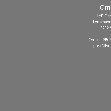
Om 
LYR De
Lensmann
3732 
Org. nr. 915
post@lyrd