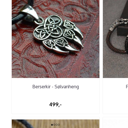
Berserkir - Sølvanheng
499,-