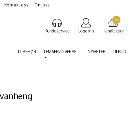
Kontakt oss
Om oss
gravering av smykker
Torshammer
0
Kundeservice
Logg inn
Handlekurv
TILBEHØR
TEMAER/DIVERSE
NYHETER
TILBUD
lvanheng