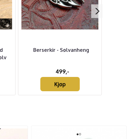
d
Berserkir - Sølvanheng
Armbånd m
ølv
499,-
Kjøp