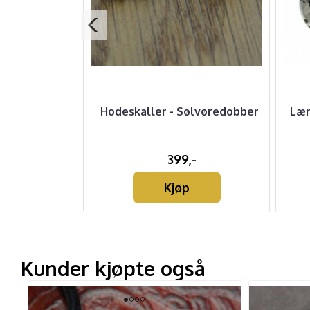
lvring
Hodeskaller - Sølvøredobber
Lær
-
399,-
Kjøp
Kunder kjøpte også