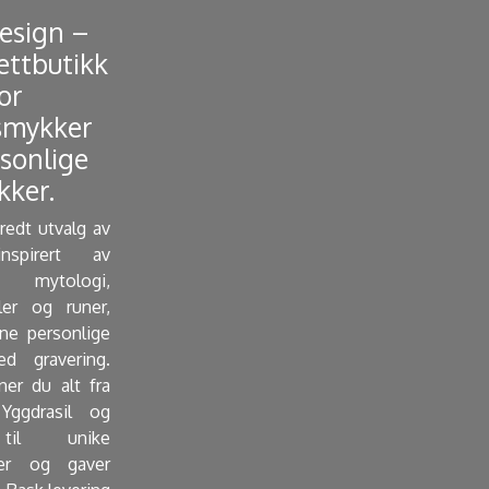
Design –
ettbutikk
or
smykker
sonlige
ker. ​
bredt utvalg av
nspirert av
mytologi,
ler og runer,
e personlige
d gravering.
ner du alt fra
Yggdrasil og
 til unike
er og gaver