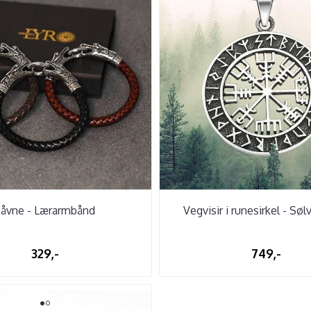
Fåvne - Lærarmbånd
Vegvisir i runesirkel - Sø
329,-
749,-