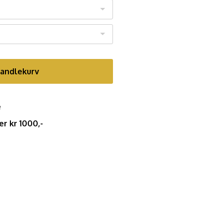
handlekurv
e
er kr 1000,-