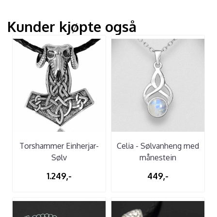
Kunder kjøpte også
Torshammer Einherjar-
Celia - Sølvanheng med
Sølv
månestein
1.249,-
449,-