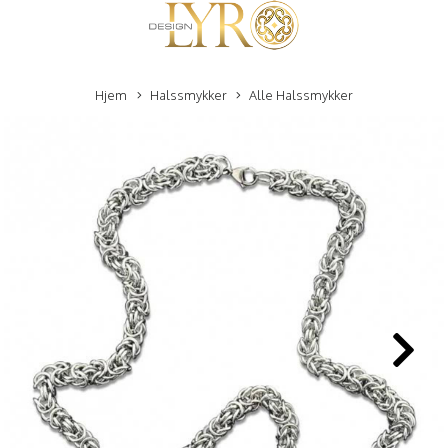
Hjem
Halssmykker
Alle Halssmykker