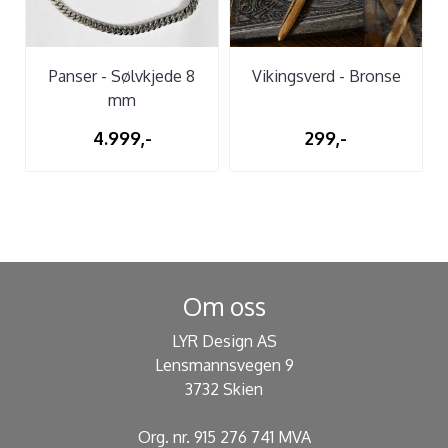
Panser - Sølvkjede 8
Vikingsverd - Bronse
mm
4.999,-
299,-
Om oss
LYR Design AS
Lensmannsvegen 9
3732 Skien
Org. nr. 915 276 741 MVA