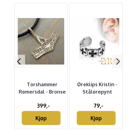
Torshammer
Øreklips Kristin -
d
Rømersdal - Bronse
Stålørepynt
F
399,-
79,-
Kjøp
Kjøp