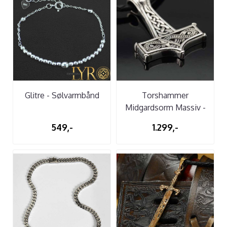
Glitre - Sølvarmbånd
Torshammer
Midgardsorm Massiv -
Sølvanheng
549,-
1.299,-