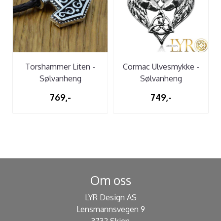
Torshammer Liten -
Cormac Ulvesmykke -
Sølvanheng
Sølvanheng
769,-
749,-
Om oss
LYR Design AS
Lensmannsvegen 9