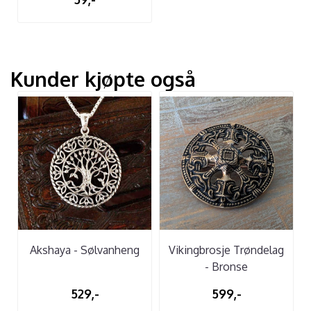
Kunder kjøpte også
Akshaya - Sølvanheng
Vikingbrosje Trøndelag
- Bronse
529,-
599,-