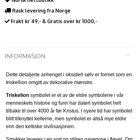
Norsk nettbutikk
Rask levering fra Norge
Frakt kr 49,- & Gratis over kr 1000,-
INFORMASJON
Dette detaljerte anhenget i oksidert sølv er formet som en
triskellion omgitt av dekorative mønstre.
Triskelion
symbolet er et av de eldre symbolene i vår
menneskets historie og funn har datert symbolet helt
tilbake til over 4000 år før Kristus. I nyere tid har symbolet
blitt tilknyttet kelterne, men symbolet er altså mye eldre
enn den keltiske sivilisasjonen.
Smykker leveres i en sort og stilren gavepose i fløyel. Om