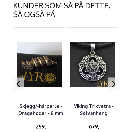
KUNDER SOM SÅ PÅ DETTE,
SÅ OGSÅ PÅ
eim
Skjegg/-hårperle -
Viking Trikvetra -
Øre
 mm
Dragehoder - 8 mm
Sølvanheng
259,-
679,-