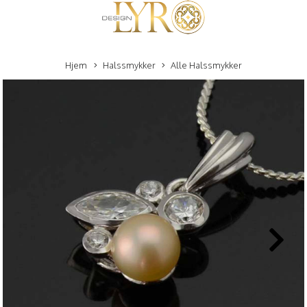
Hjem
Halssmykker
Alle Halssmykker