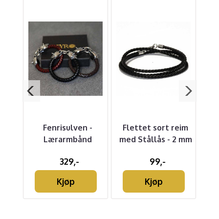
r
Fenrisulven -
Flettet sort reim
G
rm
Lærarmbånd
med Stållås - 2 mm
329,-
99,-
g
Kjøp
Kjøp