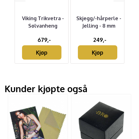
cca -
Viking Trikvetra -
Skjegg/-hårperle -
Sk
Sølvanheng
Jelling - 8 mm
Dr
t
679,-
249,-
Kjøp
Kjøp
Kunder kjøpte også