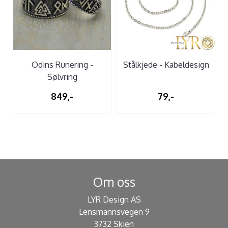
Odins Runering -
Stålkjede - Kabeldesign
Sølvring
849,-
79,-
Om oss
LYR Design AS
Lensmannsvegen 9
3732 Skien