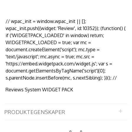
// wpac_init = window.wpac_init || [];
wpac_init.push({widget: 'Review', id: 10352}); (function() {
if ('WIDGETPACK_LOADED' in window) return;
WIDGETPACK_LOADED = true; var mc =
document.createElement('script'); mc.type =
'text/javascript'; mc.async = true; mc.src =
'https://embed.widgetpack.com/widget.js'; var s =
document.getElementsByTagName('script')[0];
s.parentNode.insertBefore(mc, s.nextSibling); })(); //
Reviews System WIDGET PACK
PRODUKTEGENSKAPER