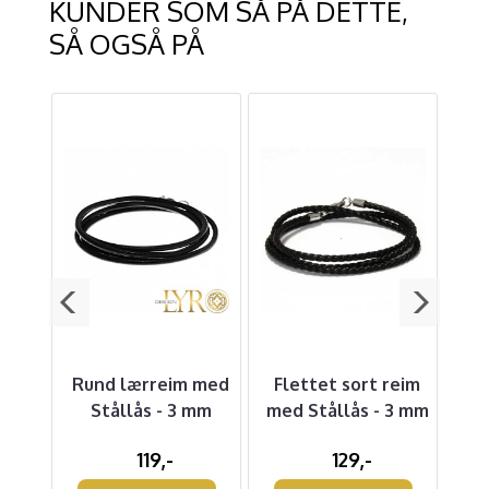
KUNDER SOM SÅ PÅ DETTE,
SÅ OGSÅ PÅ
 -
Rund lærreim med
Flettet sort reim
d
Stållås - 3 mm
med Stållås - 3 mm
119,-
129,-