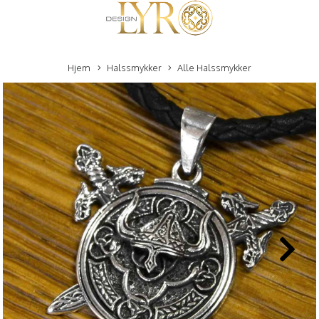
Hjem
Halssmykker
Alle Halssmykker