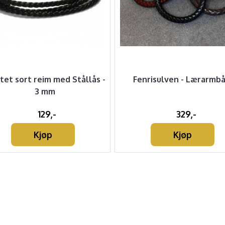
tet sort reim med Stållås -
Fenrisulven - Lærarmb
3 mm
129,-
329,-
Kjøp
Kjøp