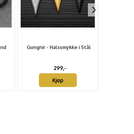
ånd
Gungnir - Halssmykke i Stål
Torshamme
Sø
299,-
Kjøp