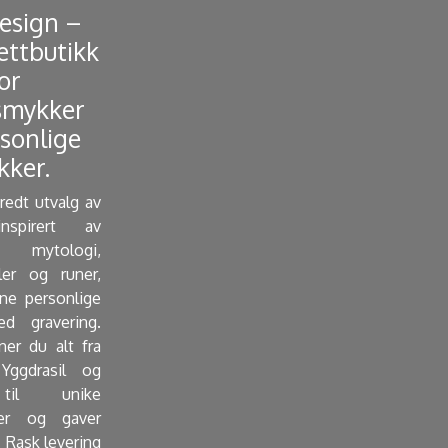
Design –
ettbutikk
or
smykker
sonlige
ker. ​
bredt utvalg av
nspirert av
mytologi,
ler og runer,
e personlige
d gravering.
ner du alt fra
Yggdrasil og
 til unike
er og gaver
 Rask levering