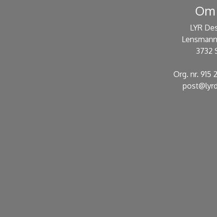
Om 
LYR De
Lensmann
3732 
Org. nr. 915
post@lyrd