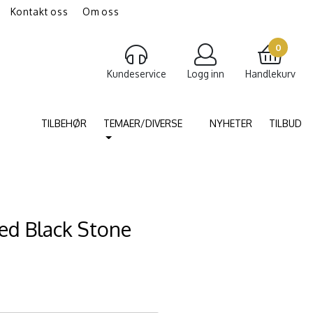
Kontakt oss
Om oss
gravering av smykker
Torshammer
0
Kundeservice
Logg inn
Handlekurv
TILBEHØR
TEMAER/DIVERSE
NYHETER
TILBUD
d Black Stone