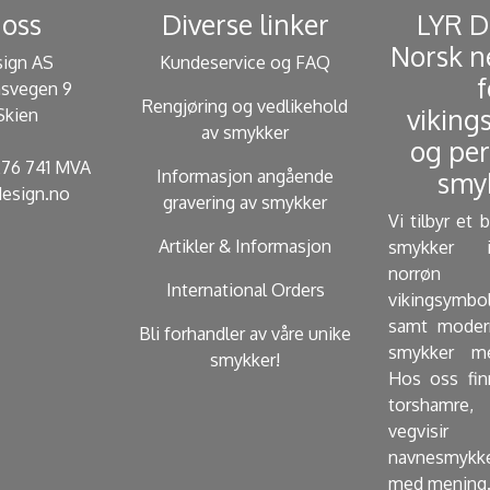
oss
Diverse linker
​ LYR 
Norsk n
sign AS
Kundeservice og FAQ
f
svegen 9
Rengjøring og vedlikehold
viking
Skien
av smykker
og per
 276 741 MVA
Informasjon angående
smyk
esign.no
gravering av smykker
Vi tilbyr et 
Artikler & Informasjon
smykker i
norrøn 
International Orders
vikingsymbo
samt modern
Bli forhandler av våre unike
smykker me
smykker!
Hos oss fin
torshamre, 
vegvisir
navnesmykk
med mening.