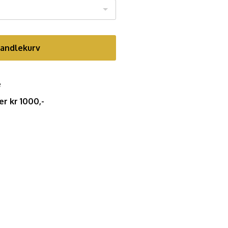
handlekurv
e
er kr 1000,-