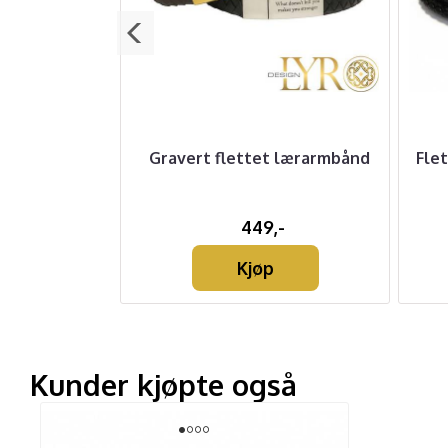
 Stållås - 2
Gravert flettet lærarmbånd
Flet
-
449,-
Kjøp
Kunder kjøpte også