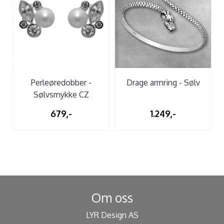
Perleøredobber -
Drage armring - Sølv
Sølvsmykke CZ
679,-
1.249,-
Om oss
LYR Design AS