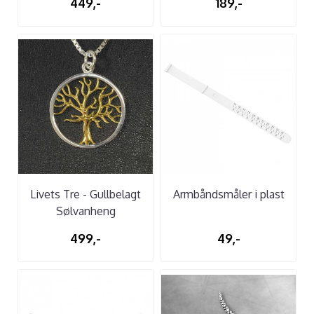
449,-
189,-
Livets Tre - Gullbelagt
Armbåndsmåler i plast
Sølvanheng
499,-
49,-