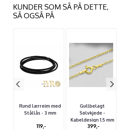
KUNDER SOM SÅ PÅ DETTE,
SÅ OGSÅ PÅ
rt
Rund lærreim med
Gullbelagt
Stållås - 3 mm
Sølvkjede -
R
Kabeldesign 1.5 mm
S
119,-
399,-