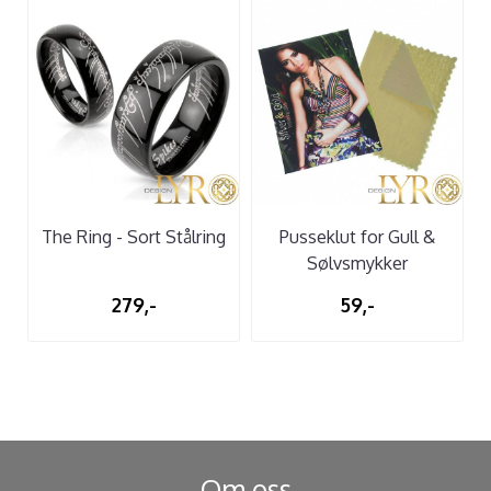
The Ring - Sort Stålring
Pusseklut for Gull &
Sølvsmykker
279,-
59,-
Om oss