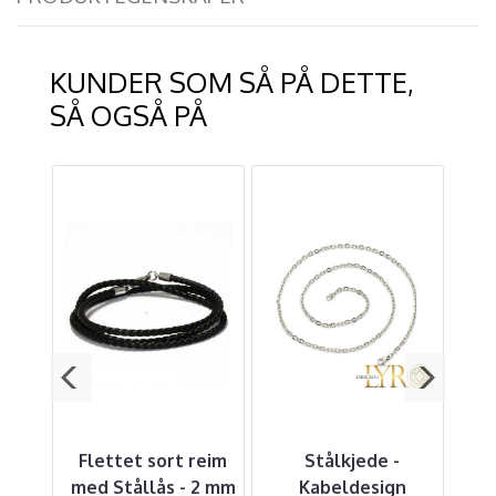
KUNDER SOM SÅ PÅ DETTE,
SÅ OGSÅ PÅ
tes
Flettet sort reim
Stålkjede -
Sk
g
med Stållås - 2 mm
Kabeldesign
Dr