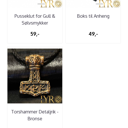
Pusseklut for Gull &
Boks til Anheng
Sølvsmykker
59,-
49,-
Torshammer Detaljrik -
Bronse