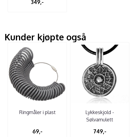
349,-
Kunder kjøpte også
Ringmåler i plast
Lykkeskjold -
Sølvamulett
69,-
749,-