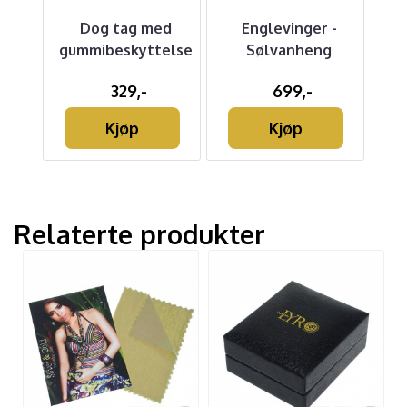
ing
Dog tag med
Englevinger -
gummibeskyttelse
Sølvanheng
329,-
699,-
Kjøp
Kjøp
Relaterte produkter