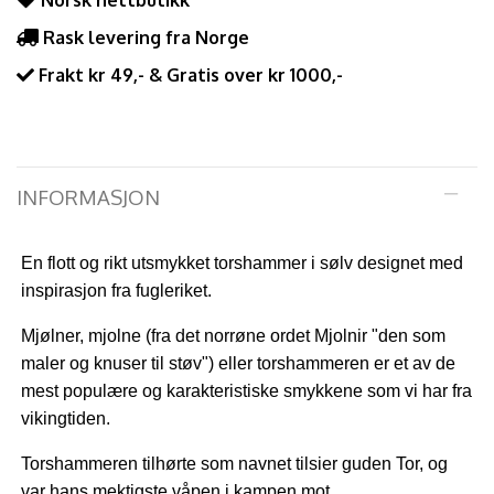
Norsk nettbutikk
Rask levering fra Norge
Frakt kr 49,- & Gratis over kr 1000,-
INFORMASJON
En flott og rikt utsmykket torshammer i sølv designet med
inspirasjon fra fugleriket.
Mjølner, mjolne (fra det norrøne ordet Mjolni
r "den som
maler og knuser til støv") eller torshammeren er et av de
mest populære og karakteristiske smykkene som vi har fra
vikingtiden.
Torshammeren tilhørte som navnet tilsier guden Tor, og
var hans
mektigste våpen i kampen mot