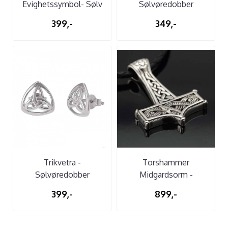
Evighetssymbol- Sølv
Sølvøredobber
CZ
399,-
349,-
Trikvetra -
Torshammer
Sølvøredobber
Midgardsorm -
Sølvanheng
399,-
899,-