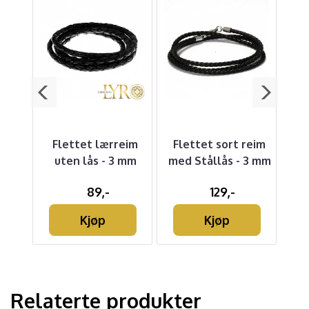
ra -
Flettet lærreim
Flettet sort reim
Øre
g
uten lås - 3 mm
med Stållås - 3 mm
89,-
129,-
Kjøp
Kjøp
Relaterte produkter