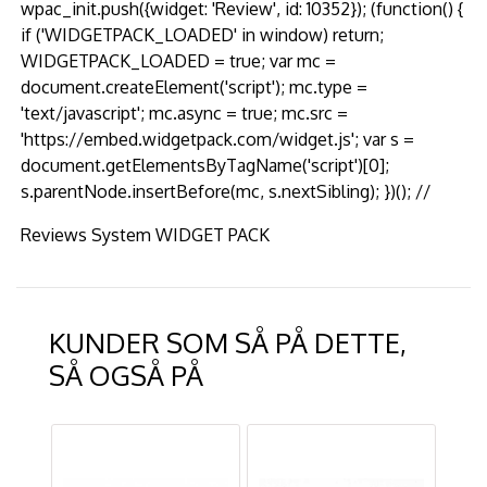
wpac_init.push({widget: 'Review', id: 10352}); (function() {
if ('WIDGETPACK_LOADED' in window) return;
WIDGETPACK_LOADED = true; var mc =
document.createElement('script'); mc.type =
'text/javascript'; mc.async = true; mc.src =
'https://embed.widgetpack.com/widget.js'; var s =
document.getElementsByTagName('script')[0];
s.parentNode.insertBefore(mc, s.nextSibling); })(); //
Reviews System WIDGET PACK
KUNDER SOM SÅ PÅ DETTE,
SÅ OGSÅ PÅ