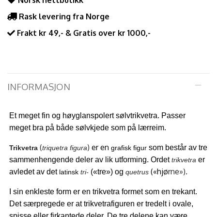
Norsk nettbutikk
Rask levering fra Norge
Frakt kr 49,- & Gratis over kr 1000,-
INFORMASJON
Et meget fin og høyglanspolert sølvtrikvetra. Passer
meget bra på både sølvkjede som på lærreim.
(
)
er en
som består av tre
Trikvetra
triquetra figura
grafisk
figur
sammenhengende deler av lik utforming. Ordet
er
trikvetra
(«hjø
rne»).
avledet av det
(«tre») og
latinsk
tri-
quetrus
I sin enkleste form er en trikvetra formet som en trekant.
Det sæ
rpregede er at trikvetrafiguren er tredelt i ovale,
spisse eller firkantede deler. De tre delene kan være