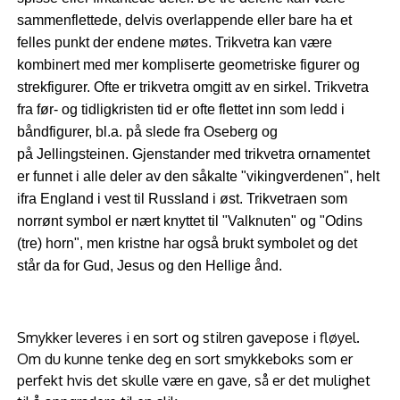
sammenflettede, delvis overlappende eller bare ha et
felles punkt der endene møtes. Trikvetra kan være
kombinert med mer kompliserte geometriske figurer og
strekfigurer. Ofte er trikvetra omgitt av en sirkel. Trikvetra
fra før- og tidligkristen tid er ofte flettet inn som ledd i
båndfigurer, bl.a. på slede fra Oseberg og
på Jellingsteinen.
Gjenstander med trikvetra ornamentet
er funnet i alle deler av den såkalte "vikingverdenen", helt
ifra England i vest til Russland i øst.
Trikvetraen
som
norrønt symbol er nært knyttet til "Valknuten" og "Odins
(tre) horn", men kristne har også brukt symbolet og det
står da for Gud, Jesus og den Hellige ånd.
Smykker leveres i en sort og stilren gavepose i fløyel.
Om du kunne tenke deg en sort smykkeboks som er
perfekt hvis det skulle være en gave, så er det mulighet