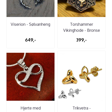
Viserion - Sølvanheng
Torshammer
Vikinghode - Bronse
649,-
399,-
Hjerte med
Trikvetra -