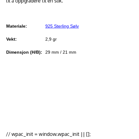
til å oppgradere til en slik.
Materiale:
925 Sterling Sølv
Vekt:
2,9 gr
Dimensjon (H/B):
29 mm / 21 mm
// wpac_init = window.wpac_init || [];