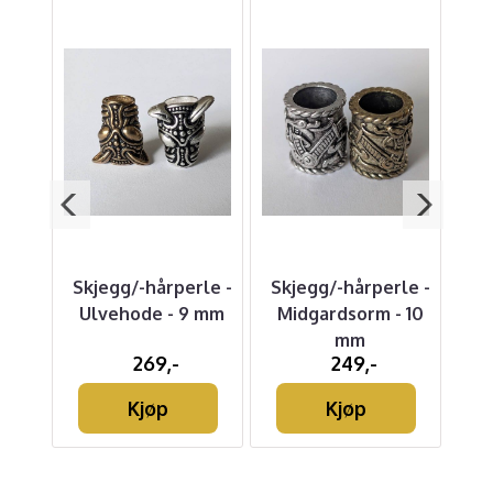
e
Skjegg/-hårperle -
Skjegg/-hårperle -
Li
-
Ulvehode - 9 mm
Midgardsorm - 10
t
mm
269,-
249,-
Kjøp
Kjøp