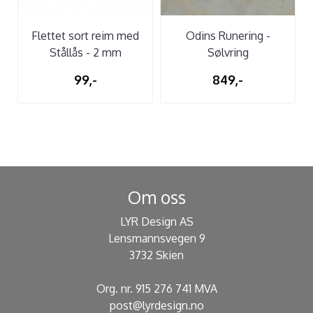
Flettet sort reim med
Odins Runering -
Stållås - 2 mm
Sølvring
99,-
849,-
Om oss
LYR Design AS
Lensmannsvegen 9
3732 Skien
Org. nr. 915 276 741 MVA
post@lyrdesign.no