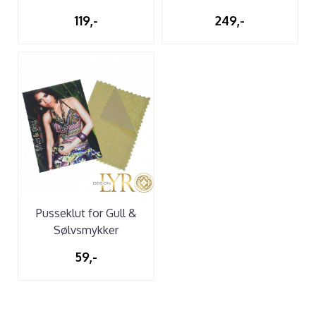
119,-
249,-
Pusseklut for Gull &
Sølvsmykker
59,-