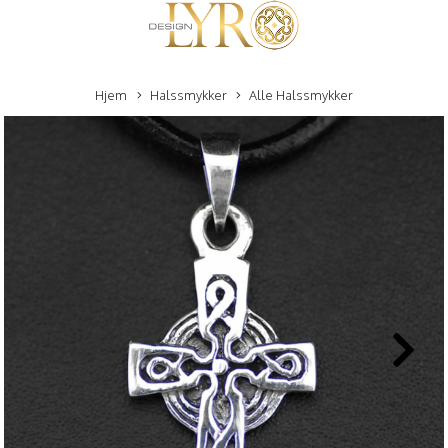
Hjem
Halssmykker
Alle Halssmykker