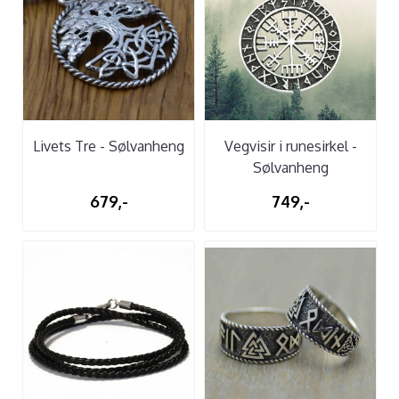
Livets Tre - Sølvanheng
Vegvisir i runesirkel -
Sølvanheng
679,-
749,-