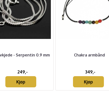
vkjede - Serpentin 0.9 mm
Chakra armbånd
249,-
349,-
Kjøp
Kjøp