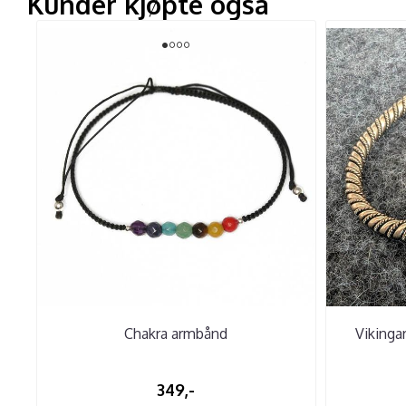
Kunder kjøpte også
Chakra armbånd
Vikinga
349,-