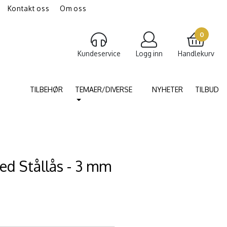
Kontakt oss
Om oss
gravering av smykker
Torshammer
0
Kundeservice
Logg inn
Handlekurv
TILBEHØR
TEMAER/DIVERSE
NYHETER
TILBUD
d Stållås - 3 mm