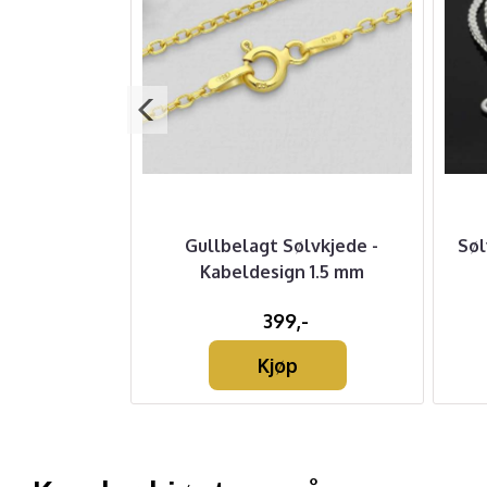
Lærarmbånd
Gullbelagt Sølvkjede -
Søl
Kabeldesign 1.5 mm
-
399,-
Kjøp