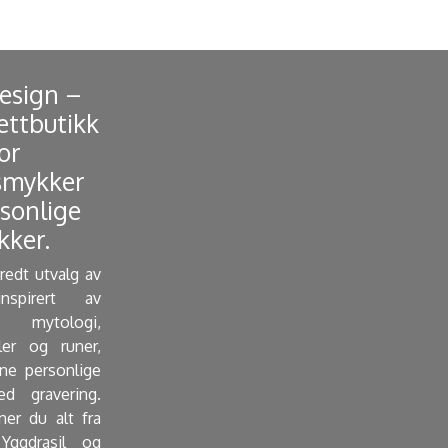
Design –
ettbutikk
or
smykker
sonlige
ker. ​
bredt utvalg av
nspirert av
mytologi,
ler og runer,
e personlige
d gravering.
ner du alt fra
Yggdrasil og