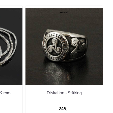
0.9 mm
Triskelion - Stålring
249,-