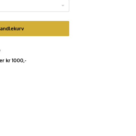
handlekurv
e
er kr 1000,-