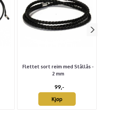
Flettet sort reim med Stållås -
Flettet sort
2 mm
99,-
Kjøp