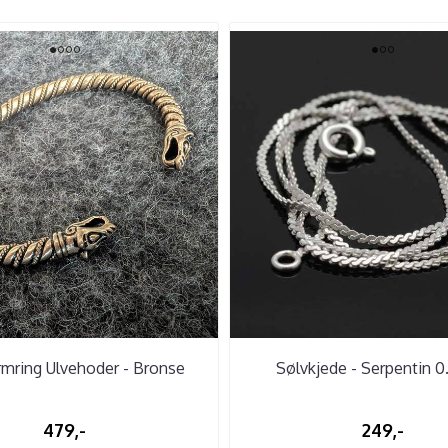
rmring Ulvehoder - Bronse
Sølvkjede - Serpentin 
479,-
249,-