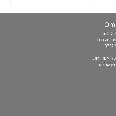
Om 
LYR De
Lensmann
3732 
Org. nr. 915
post@lyrd