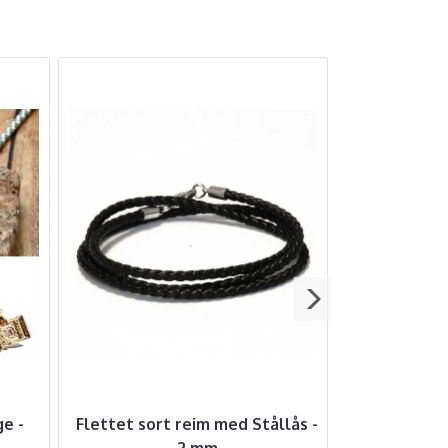
e -
Flettet sort reim med Stållås -
Vikingarm