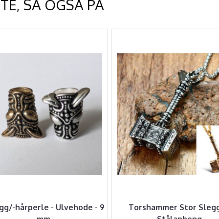
TE, SÅ OGSÅ PÅ
gg/-hårperle - Ulvehode - 9
Torshammer Stor Slegg