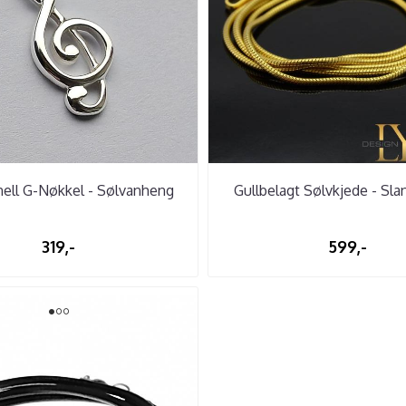
nell G-Nøkkel - Sølvanheng
Gullbelagt Sølvkjede - Sl
319,-
599,-