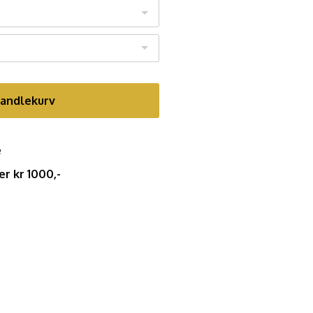
handlekurv
e
er kr 1000,-