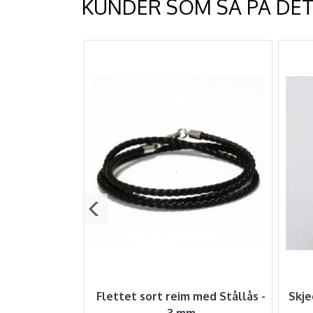
KUNDER SOM SÅ PÅ DET
kjede 8 mm
Flettet sort reim med Stållås -
Skje