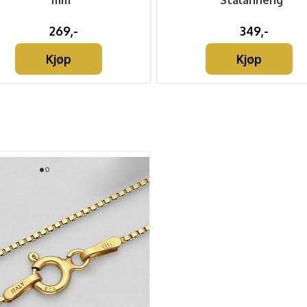
mm
Stålanheng
269,-
349,-
Kjøp
Kjøp