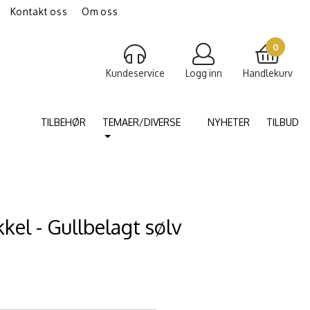
Kontakt oss
Om oss
gravering av smykker
Torshammer
0
Kundeservice
Logg inn
Handlekurv
TILBEHØR
TEMAER/DIVERSE
NYHETER
TILBUD
kel - Gullbelagt sølv