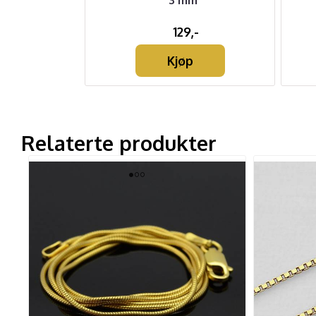
3 mm
,-
129,-
Kjøp
Relaterte produkter