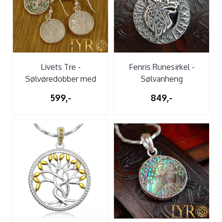
Livets Tre -
Fenris Runesirkel -
Sølvøredobber med
Sølvanheng
skjell dekor
599,-
849,-