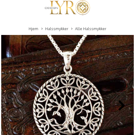
Hjem
Halssmykker
Alle Halssmykker