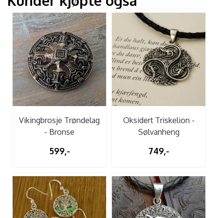
Kunder kjøpte også
Vikingbrosje Trøndelag
Oksidert Triskelion -
- Bronse
Sølvanheng
599,-
749,-