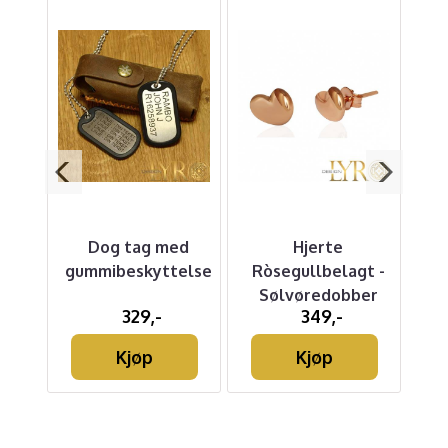
Dog tag med
Hjerte
Ap
/ CZ
gummibeskyttelse
Ròsegullbelagt -
Sølvøredobber
329,-
349,-
Kjøp
Kjøp