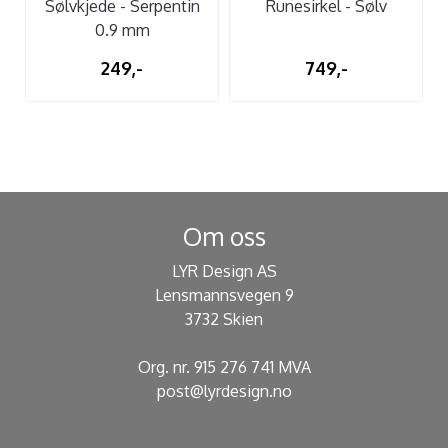
Sølvkjede - Serpentin
Runesirkel - Sølv
0.9 mm
249,-
749,-
Om oss
LYR Design AS
Lensmannsvegen 9
3732 Skien
Org. nr. 915 276 741 MVA
post@lyrdesign.no