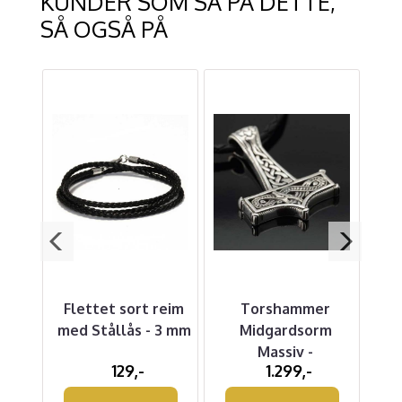
KUNDER SOM SÅ PÅ DETTE,
SÅ OGSÅ PÅ
 -
Flettet sort reim
Torshammer
G
d
med Stållås - 3 mm
Midgardsorm
Massiv -
129,-
1.299,-
Sølvanheng