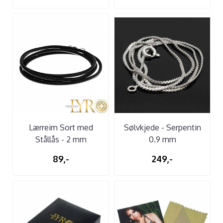
Lærreim Sort med
Sølvkjede - Serpentin
Stållås - 2 mm
0.9 mm
89,-
249,-